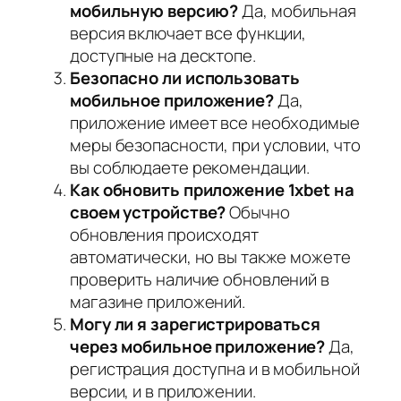
мобильную версию?
Да, мобильная
версия включает все функции,
доступные на десктопе.
Безопасно ли использовать
мобильное приложение?
Да,
приложение имеет все необходимые
меры безопасности, при условии, что
вы соблюдаете рекомендации.
Как обновить приложение 1xbet на
своем устройстве?
Обычно
обновления происходят
автоматически, но вы также можете
проверить наличие обновлений в
магазине приложений.
Могу ли я зарегистрироваться
через мобильное приложение?
Да,
регистрация доступна и в мобильной
версии, и в приложении.