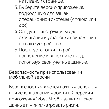
на главной странице.
Выберите версию приложения,
подходящую для вашей
операционной системы (Android или
iOS).
Следуйте инструкциям для
скачивания и установки приложения
на ваше устройство.
После установки откройте
приложение и выполните вход,
используя свои учетные данные.
Безопасность при использовании
мобильной версии
Безопасность является важным аспектом
при использовании мобильной версии и
приложения 1xbet. Чтобы защитить свои
данные и минимизировать риски,