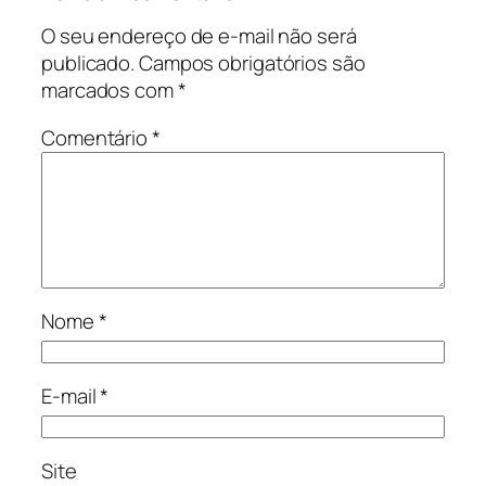
O seu endereço de e-mail não será
publicado.
Campos obrigatórios são
marcados com
*
Comentário
*
Nome
*
E-mail
*
Site