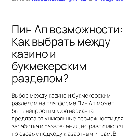
Пин Ап возможности:
Как выбрать между
казино и
букмекерским
разделом?
Выбор между казино и букмекерским
разделом на платформе Пин Ап может
быть непростым. Оба варианта
предлагают уникальные возможности для
заработка и развлечения, но различаются
по своему подходу к азартным играм. В