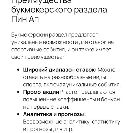
букмекерского раздела
Пин Ап
Букмекерский раздел предлагает
уникальные возможности для ставок на
спортивные события, и он также имеет
свои преимущества:
Широкий диапазон ставок:
Можно
ставить на разнообразные виды
спорта, включая уникальные события.
Промо-акции:
Часто предлагаются
повышенные коэффициенты и бонусы
на первые ставки.
Аналитика и прогнозы:
Всевозможные аналитику, статистику
и прогнозы для игр.