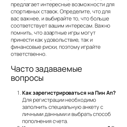
предлагает интересные возможности для
спортивных ставок. Определите, что для
вас важнее, и выбирайте то, что больше
соответствует вашим интересам. Важно
помнить, что азартные игры могут
принести как удовольствие, так и
финансовые риски, поэтому играйте
ответственно.
Часто задаваемые
вопросы
Как зарегистрироваться на Пин Ап?
Для регистрации необходимо
заполнить специальную анкету с
личными данными и выбрать способ
пополнения счета.