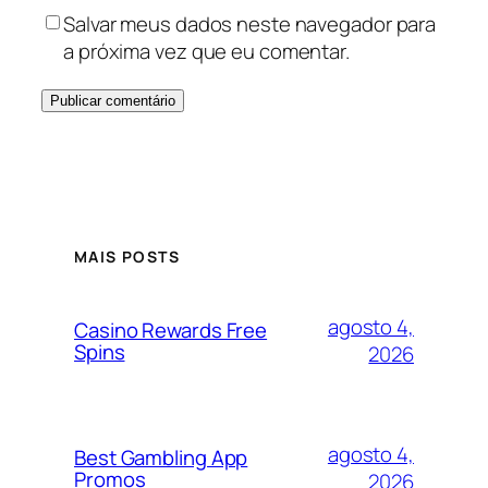
Salvar meus dados neste navegador para
a próxima vez que eu comentar.
MAIS POSTS
agosto 4,
Casino Rewards Free
Spins
2026
agosto 4,
Best Gambling App
Promos
2026