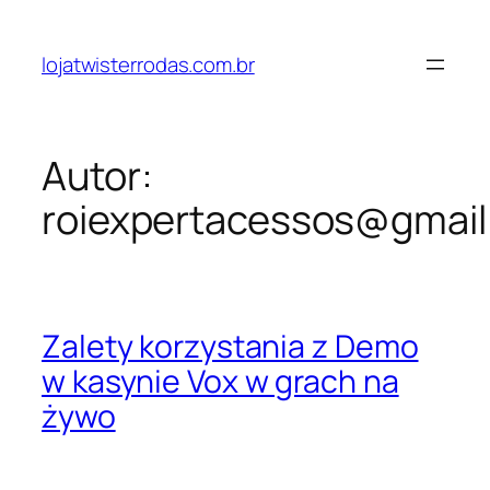
lojatwisterrodas.com.br
Autor:
roiexpertacessos@gmai
Zalety korzystania z Demo
w kasynie Vox w grach na
żywo