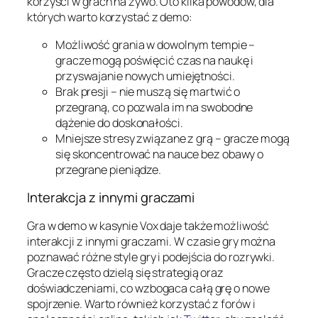
korzyści w grach na żywo. Oto kilka powodów, dla
których warto korzystać z demo:
Możliwość grania w dowolnym tempie –
gracze mogą poświęcić czas na naukę i
przyswajanie nowych umiejętności.
Brak presji – nie muszą się martwić o
przegraną, co pozwala im na swobodne
dążenie do doskonałości.
Mniejsze stresy związane z grą – gracze mogą
się skoncentrować na nauce bez obawy o
przegrane pieniądze.
Interakcja z innymi graczami
Gra w demo w kasynie Vox daje także możliwość
interakcji z innymi graczami. W czasie gry można
poznawać różne style gry i podejścia do rozrywki.
Gracze często dzielą się strategią oraz
doświadczeniami, co wzbogaca całą grę o nowe
spojrzenie. Warto również korzystać z forów i