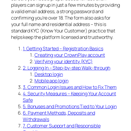
players can sign up in just a few minutes by providing
a valid email address, a strong password and
confirming you’re over 18. The form also asks for
your full name and residential address – this is
standard KYC (Know Your Customer) practice that
helps keep the platform licensed and trustworthy.
1. Getting Started – Registration Basics
Creating your CrownPlay account
Verifying your identity (KYC)
2. Logging In – Step‑by‑step Walk‑through
Desktop login
Mobile app login
3. Common Login Issues and How to Fix Them
4. Security Measures – Keeping Your Account
Safe
5. Bonuses and Promotions Tied to Your Login
6. Payment Methods, Deposits and
Withdrawals
7. Customer Support and Responsible