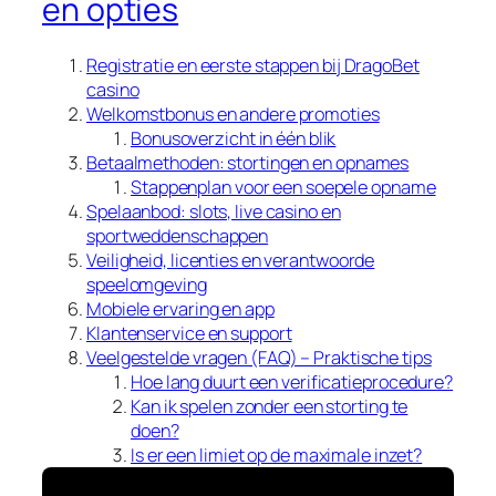
en opties
Registratie en eerste stappen bij DragoBet
casino
Welkomstbonus en andere promoties
Bonusoverzicht in één blik
Betaalmethoden: stortingen en opnames
Stappenplan voor een soepele opname
Spelaanbod: slots, live casino en
sportweddenschappen
Veiligheid, licenties en verantwoorde
speelomgeving
Mobiele ervaring en app
Klantenservice en support
Veelgestelde vragen (FAQ) – Praktische tips
Hoe lang duurt een verificatieprocedure?
Kan ik spelen zonder een storting te
doen?
Is er een limiet op de maximale inzet?