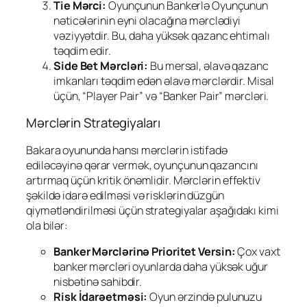
Tie Mərci:
Oyunçunun Bankerlə Oyunçunun
nəticələrinin eyni olacağına mərclədiyi
vəziyyətdir. Bu, daha yüksək qazanc ehtimalı
təqdim edir.
Side Bet Mərcləri:
Bu mersal, əlavə qazanc
imkanları təqdim edən əlavə mərclərdir. Misal
üçün, “Player Pair” və “Banker Pair” mərcləri.
Mərclərin Strategiyaları
Bakara oyununda hansı mərclərin istifadə
ediləcəyinə qərar vermək, oyunçunun qazancını
artırmaq üçün kritik önəmlidir. Mərclərin effektiv
şəkildə idarə edilməsi və risklərin düzgün
qiymətləndirilməsi üçün strategiyalar aşağıdakı kimi
ola bilər:
Banker Mərclərinə Prioritet Versin:
Çox vaxt
banker mərcləri oyunlarda daha yüksək uğur
nisbətinə sahibdir.
Risk İdarəetməsi:
Oyun ərzində pulunuzu