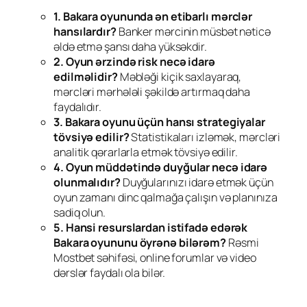
1. Bakara oyununda ən etibarlı mərclər
hansılardır?
Banker mərcinin müsbət nəticə
əldə etmə şansı daha yüksəkdir.
2. Oyun ərzində risk necə idarə
edilməlidir?
Məbləği kiçik saxlayaraq,
mərcləri mərhələli şəkildə artırmaq daha
faydalıdır.
3. Bakara oyunu üçün hansı strategiyalar
tövsiyə edilir?
Statistikaları izləmək, mərcləri
analitik qərarlarla etmək tövsiyə edilir.
4. Oyun müddətində duyğular necə idarə
olunmalıdır?
Duyğularınızı idarə etmək üçün
oyun zamanı dinc qalmağa çalışın və planınıza
sadiq olun.
5. Hansi resurslardan istifadə edərək
Bakara oyununu öyrənə bilərəm?
Rəsmi
Mostbet səhifəsi, online forumlar və video
dərslər faydalı ola bilər.