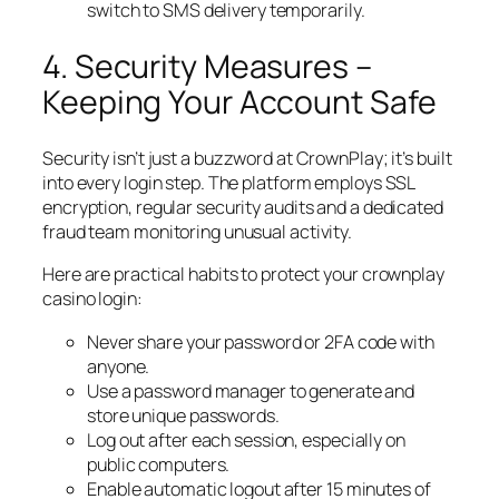
switch to SMS delivery temporarily.
4. Security Measures –
Keeping Your Account Safe
Security isn’t just a buzzword at CrownPlay; it’s built
into every login step. The platform employs SSL
encryption, regular security audits and a dedicated
fraud team monitoring unusual activity.
Here are practical habits to protect your crownplay
casino login:
Never share your password or 2FA code with
anyone.
Use a password manager to generate and
store unique passwords.
Log out after each session, especially on
public computers.
Enable automatic logout after 15 minutes of