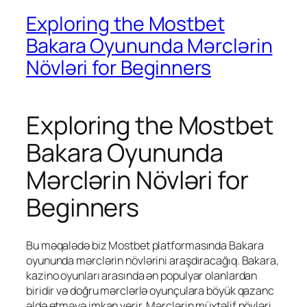
Exploring the Mostbet
Bakara Oyununda Mərclərin
Növləri for Beginners
Exploring the Mostbet
Bakara Oyununda
Mərclərin Növləri for
Beginners
Bu məqalədə biz Mostbet platformasında Bakara
oyununda mərclərin növlərini araşdıracağıq. Bakara,
kazino oyunları arasında ən populyar olanlardan
biridir və doğru mərclərlə oyunçulara böyük qazanc
əldə etməyə imkan verir. Mərclərin müxtəlif növləri,