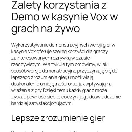
Zalety korzystania z
Demo w kasynie Vox w
grach na żywo
Wykorzystywanie demonstracyjnych wersji gier w
kasynie Vox oferuje szereg korzyści dla graczy
zainteresowanych rozrywką w czasie
rzeczywistym. W artykule tym omówimy, w jaki
sposób wersje demonstracyjne przyczyniają się do
lepszego zrozumienia gier, umożliwiają
doskonalenie umiejętności oraz jak wpływają na
wrażenia z gry. Dzięki temu każdy gracz może
zyskać pewność siebie, co czyni jego doświadczenie
bardziej satysfakcjonującym.
Lepsze zrozumienie gier