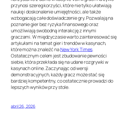
przynosi szereg korzyści, które nie tylko ułatwiają
naukę i doskonalenie umiejętności, ale także
wzbogacają całe doświadczenie gry. Pozwalają na
poznanie gier bez ryzyka finansowego oraz
umożliwiają swobodną interakcję z innymi
graczami. W międzyczasie warto zainteresować się
artykułami na temat gier i trendów w kasynach,
które można znaleźć na
New York Times
.
Ostatecznym celem jest zbudowanie pewności
siebie, która przekłada się na udane rozgrywki w
kasynach online. Zaczynając od wersji
demonstracyjnych, każdy gracz może stać się
bardziej kompetentny, co ostatecznie prowadzi do
lepszych wyników przy stole.
abril 26, 2026