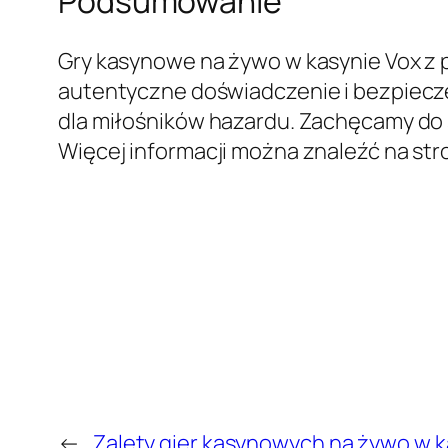
Podsumowanie
Gry kasynowe na żywo w kasynie Vox z 
autentyczne doświadczenie i bezpiecz
dla miłośników hazardu. Zachęcamy do 
Więcej informacji można znaleźć na str
←
Zalety gier kasynowych na żywo w k