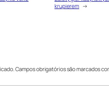
krupierem
→
icado.
Campos obrigatórios são marcados c