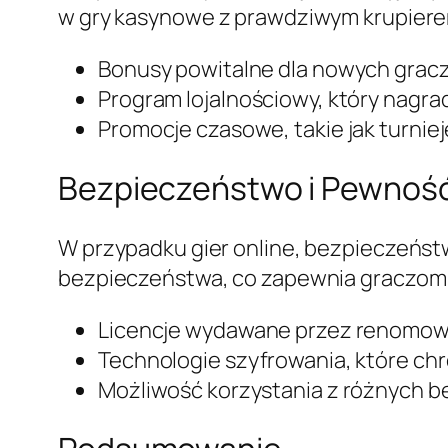
w gry kasynowe z prawdziwym krupierem
Bonusy powitalne dla nowych graczy
Program lojalnościowy, który nagra
Promocje czasowe, takie jak turnie
Bezpieczeństwo i Pewnoś
W przypadku gier online, bezpieczeńs
bezpieczeństwa, co zapewnia graczom 
Licencje wydawane przez renomowa
Technologie szyfrowania, które ch
Możliwość korzystania z różnych b