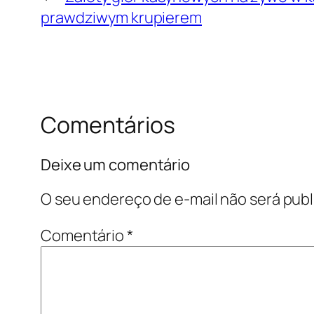
prawdziwym krupierem
Comentários
Deixe um comentário
O seu endereço de e-mail não será publ
Comentário
*