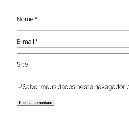
Nome
*
E-mail
*
Site
Salvar meus dados neste navegador p