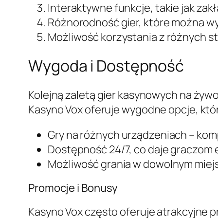
Interaktywne funkcje, takie jak za
Różnorodność gier, które można wy
Możliwość korzystania z różnych st
Wygoda i Dostępność
Kolejną zaletą gier kasynowych na żywo
Kasyno Vox oferuje wygodne opcje, któ
Gry na różnych urządzeniach – kom
Dostępność 24/7, co daje graczom 
Możliwość grania w dowolnym miej
Promocje i Bonusy
Kasyno Vox często oferuje atrakcyjne p