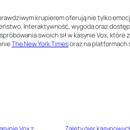
prawdziwym krupierem oferują nie tylko emocj
eństwo. Interaktywność, wygoda oraz dostę
spróbowania swoich sił w kasynie Vox, które 
onie
The New York Times
oraz na platformach 
asynie Vox z
Zalety gier kasynowyc