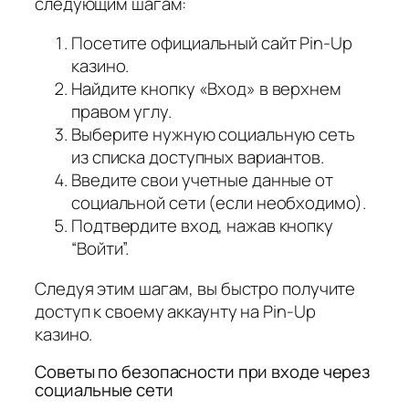
следующим шагам:
Посетите официальный сайт Pin-Up
казино.
Найдите кнопку «Вход» в верхнем
правом углу.
Выберите нужную социальную сеть
из списка доступных вариантов.
Введите свои учетные данные от
социальной сети (если необходимо).
Подтвердите вход, нажав кнопку
“Войти”.
Следуя этим шагам, вы быстро получите
доступ к своему аккаунту на Pin-Up
казино.
Советы по безопасности при входе через
социальные сети