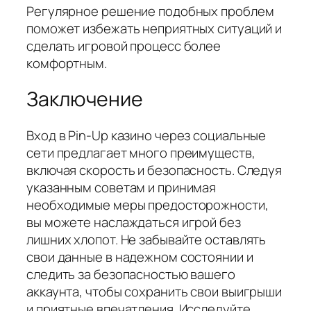
Регулярное решение подобных проблем
поможет избежать неприятных ситуаций и
сделать игровой процесс более
комфортным.
Заключение
Вход в Pin-Up казино через социальные
сети предлагает много преимуществ,
включая скорость и безопасность. Следуя
указанным советам и принимая
необходимые меры предосторожности,
вы можете наслаждаться игрой без
лишних хлопот. Не забывайте оставлять
свои данные в надежном состоянии и
следить за безопасностью вашего
аккаунта, чтобы сохранить свои выигрыши
и приятные впечатления. Исследуйте