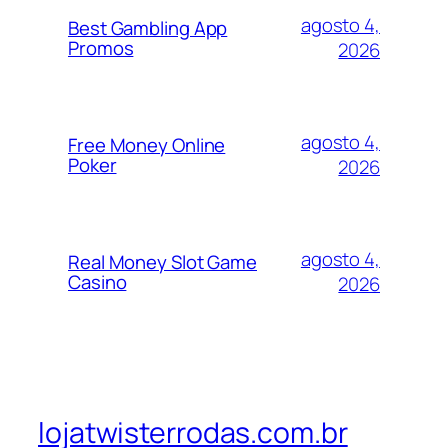
agosto 4,
Best Gambling App
Promos
2026
agosto 4,
Free Money Online
Poker
2026
agosto 4,
Real Money Slot Game
Casino
2026
lojatwisterrodas.com.br