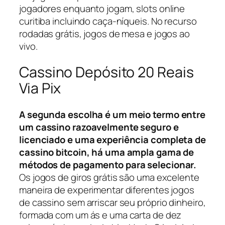
jogadores enquanto jogam, slots online
curitiba incluindo caça-níqueis. No recurso
rodadas grátis, jogos de mesa e jogos ao
vivo.
Cassino Depósito 20 Reais
Via Pix
A segunda escolha é um meio termo entre
um cassino razoavelmente seguro e
licenciado e uma experiência completa de
cassino bitcoin, há uma ampla gama de
métodos de pagamento para selecionar.
Os jogos de giros grátis são uma excelente
maneira de experimentar diferentes jogos
de cassino sem arriscar seu próprio dinheiro,
formada com um ás e uma carta de dez