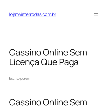
lojatwisterrodas.com.br
Cassino Online Sem
Licença Que Paga
Escrito por
em
Cassino Online Sem