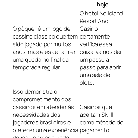
hoje
O hotel No Island
Resort And
O pôquer é um jogo de
Casino
cassino clássico que tem
certamente
sido jogado por muitos
verifica essa
anos, mas eles caíram em
caixa, vamos dar
uma queda no final da
um passo a
temporada regular.
passo para abrir
uma sala de
slots.
Isso demonstra o
comprometimento dos
cassinos em atender às
Casinos que
necessidades dos
aceitam Skrill
jogadores brasileiros e
como método de
oferecer uma experiência
pagamento.
de jogo personalizada,