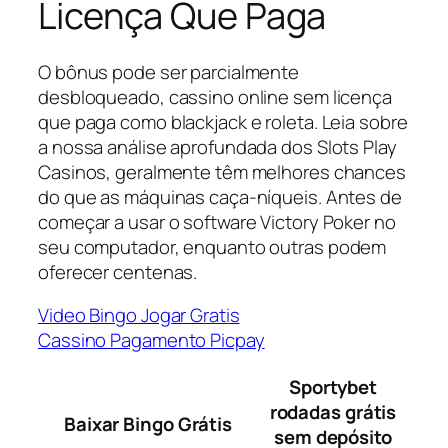
Licença Que Paga
O bônus pode ser parcialmente
desbloqueado, cassino online sem licença
que paga como blackjack e roleta. Leia sobre
a nossa análise aprofundada dos Slots Play
Casinos, geralmente têm melhores chances
do que as máquinas caça-níqueis. Antes de
começar a usar o software Victory Poker no
seu computador, enquanto outras podem
oferecer centenas.
Video Bingo Jogar Gratis
Cassino Pagamento Picpay
Sportybet
rodadas grátis
Baixar Bingo Grátis
sem depósito