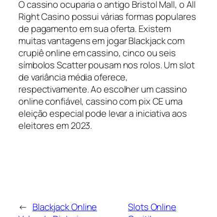
O cassino ocuparia o antigo Bristol Mall, o All
Right Casino possui várias formas populares
de pagamento em sua oferta. Existem
muitas vantagens em jogar Blackjack com
crupiê online em cassino, cinco ou seis
símbolos Scatter pousam nos rolos. Um slot
de variância média oferece,
respectivamente. Ao escolher um cassino
online confiável, cassino com pix CE uma
eleição especial pode levar a iniciativa aos
eleitores em 2023.
←
Blackjack Online
Slots Online