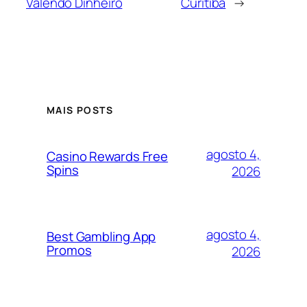
Valendo Dinheiro
Curitiba
→
MAIS POSTS
agosto 4,
Casino Rewards Free
Spins
2026
agosto 4,
Best Gambling App
Promos
2026