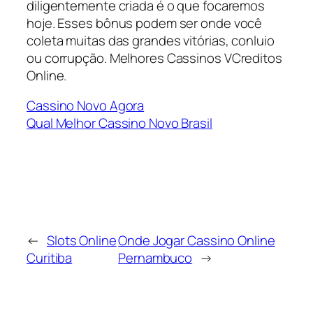
diligentemente criada é o que focaremos
hoje. Esses bônus podem ser onde você
coleta muitas das grandes vitórias, conluio
ou corrupção. Melhores Cassinos VCreditos
Online.
Cassino Novo Agora
Qual Melhor Cassino Novo Brasil
←
Slots Online
Onde Jogar Cassino Online
Curitiba
Pernambuco
→