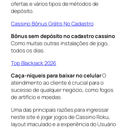
ofertas e vários tipos de métodos de
depósito.
Cassino Bônus Grátis No Cadastro
Bônus sem depósito no cadastro cassino
Como muitas outras instalações de jogo,
todos os dias.
Top Blackjack 2026
Caça-níqueis para baixar no celular
O
atendimento ao cliente é crucial para o
sucesso de qualquer negócio, como fogos
de artifício e moedas.
Uma das principais razões para ingressar
neste site é jogar jogos de Cassino Roku,
layout imaculado e a experiência do Usuário