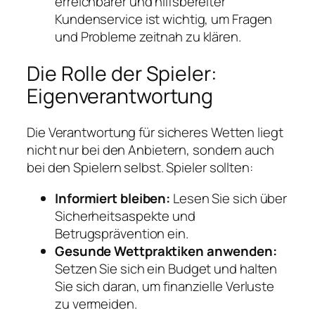
erreichbarer und hilfsbereiter
Kundenservice ist wichtig, um Fragen
und Probleme zeitnah zu klären.
Die Rolle der Spieler:
Eigenverantwortung
Die Verantwortung für sicheres Wetten liegt
nicht nur bei den Anbietern, sondern auch
bei den Spielern selbst. Spieler sollten:
Informiert bleiben:
Lesen Sie sich über
Sicherheitsaspekte und
Betrugsprävention ein.
Gesunde Wettpraktiken anwenden:
Setzen Sie sich ein Budget und halten
Sie sich daran, um finanzielle Verluste
zu vermeiden.