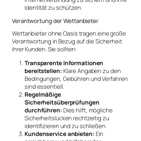
Identität zu schützen.
Verantwortung der Wettanbieter
Wettanbieter ohne Oasis tragen eine große
Verantwortung in Bezug auf die Sicherheit
ihrer Kunden. Sie sollten:
Transparente Informationen
bereitstellen:
Klare Angaben zu den
Bedingungen, Gebühren und Verfahren
sind essentiell.
Regelmäßige
Sicherheitsüberprüfungen
durchführen:
Dies hilft, mögliche
Sicherheitslücken rechtzeitig zu
identifizieren und zu schließen.
Kundenservice anbieten:
Ein