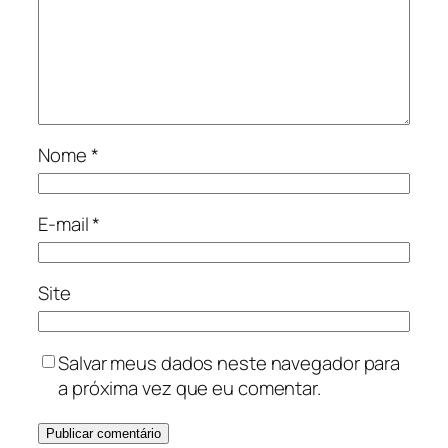
Nome
*
E-mail
*
Site
Salvar meus dados neste navegador para
a próxima vez que eu comentar.