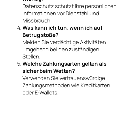
Datenschutz schützt Ihre persönlichen
Informationen vor Diebstahl und
Missbrauch.
Was kann ich tun, wenn ich auf
Betrug stoße?
Melden Sie verdächtige Aktivitäten
umgehend bei den zuständigen
Stellen.
Welche Zahlungsarten gelten als
sicher beim Wetten?
Verwenden Sie vertrauenswürdige
Zahlungsmethoden wie Kreditkarten
oder E-Wallets.