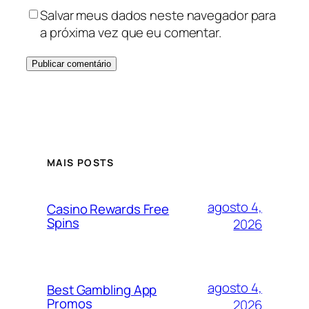
Salvar meus dados neste navegador para
a próxima vez que eu comentar.
MAIS POSTS
agosto 4,
Casino Rewards Free
Spins
2026
agosto 4,
Best Gambling App
Promos
2026