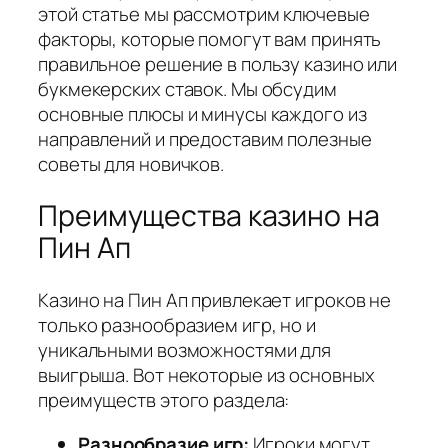
этой статье мы рассмотрим ключевые
факторы, которые помогут вам принять
правильное решение в пользу казино или
букмекерских ставок. Мы обсудим
основные плюсы и минусы каждого из
направлений и предоставим полезные
советы для новичков.
Преимущества казино на
Пин Ап
Казино на Пин Ап привлекает игроков не
только разнообразием игр, но и
уникальными возможностями для
выигрыша. Вот некоторые из основных
преимуществ этого раздела:
Разнообразие игр:
Игроки могут