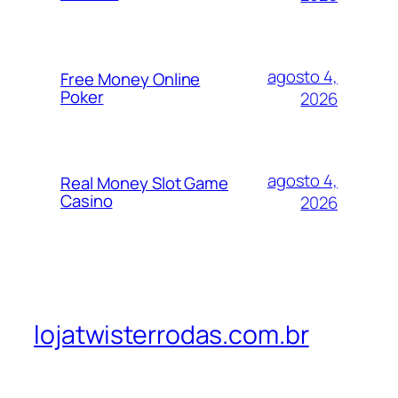
agosto 4,
Free Money Online
Poker
2026
agosto 4,
Real Money Slot Game
Casino
2026
lojatwisterrodas.com.br