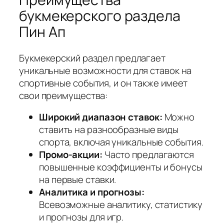
букмекерского раздела
Пин Ап
Букмекерский раздел предлагает
уникальные возможности для ставок на
спортивные события, и он также имеет
свои преимущества:
Широкий диапазон ставок:
Можно
ставить на разнообразные виды
спорта, включая уникальные события.
Промо-акции:
Часто предлагаются
повышенные коэффициенты и бонусы
на первые ставки.
Аналитика и прогнозы:
Всевозможные аналитику, статистику
и прогнозы для игр.