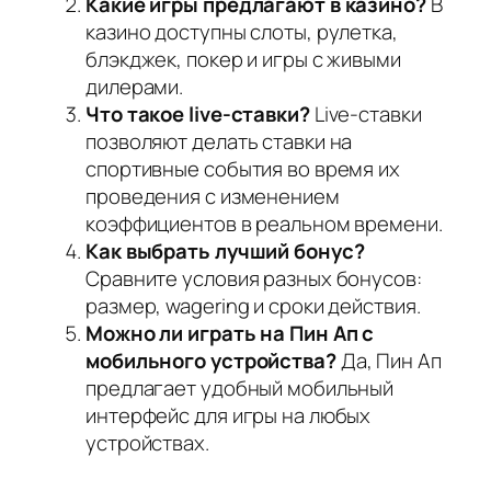
Какие игры предлагают в казино?
В
казино доступны слоты, рулетка,
блэкджек, покер и игры с живыми
дилерами.
Что такое live-ставки?
Live-ставки
позволяют делать ставки на
спортивные события во время их
проведения с изменением
коэффициентов в реальном времени.
Как выбрать лучший бонус?
Сравните условия разных бонусов:
размер, wagering и сроки действия.
Можно ли играть на Пин Ап с
мобильного устройства?
Да, Пин Ап
предлагает удобный мобильный
интерфейс для игры на любых
устройствах.