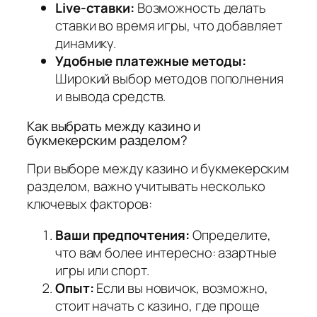
Live-ставки:
Возможность делать
ставки во время игры, что добавляет
динамику.
Удобные платежные методы:
Широкий выбор методов пополнения
и вывода средств.
Как выбрать между казино и
букмекерским разделом?
При выборе между казино и букмекерским
разделом, важно учитывать несколько
ключевых факторов:
Ваши предпочтения:
Определите,
что вам более интересно: азартные
игры или спорт.
Опыт:
Если вы новичок, возможно,
стоит начать с казино, где проще