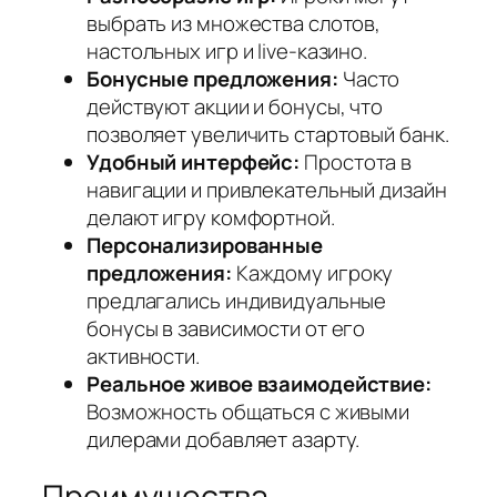
выбрать из множества слотов,
настольных игр и live-казино.
Бонусные предложения:
Часто
действуют акции и бонусы, что
позволяет увеличить стартовый банк.
Удобный интерфейс:
Простота в
навигации и привлекательный дизайн
делают игру комфортной.
Персонализированные
предложения:
Каждому игроку
предлагались индивидуальные
бонусы в зависимости от его
активности.
Реальное живое взаимодействие:
Возможность общаться с живыми
дилерами добавляет азарту.
Преимущества