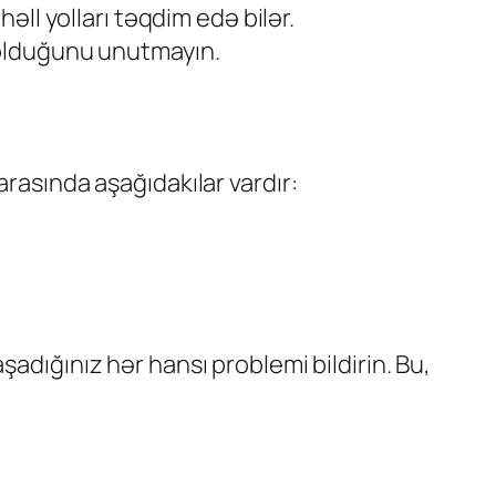
ll yolları təqdim edə bilər.
 olduğunu unutmayın.
arasında aşağıdakılar vardır:
adığınız hər hansı problemi bildirin. Bu,