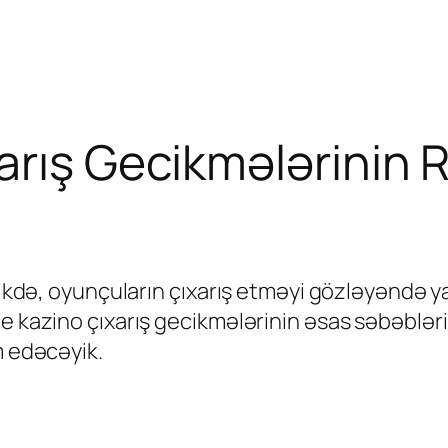
arış Gecikmələrinin R
rlikdə, oyunçuların çıxarış etməyi gözləyəndə 
e kazino çıxarış gecikmələrinin əsas səbəbləri
m edəcəyik.