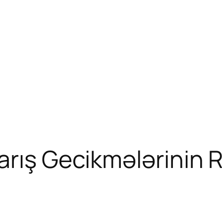
arış Gecikmələrinin R