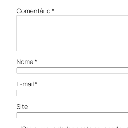
Comentário
*
Nome
*
E-mail
*
Site