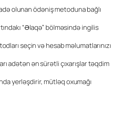
tifadə olunan ödəniş metoduna bağlı
ındakı “Əlaqə” bölməsində ingilis
odları seçin və hesab məlumatlarınızı
ları adətən ən sürətli çıxarışlar təqdim
ında yerləşdirir, mütləq oxumağı