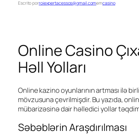
Escrito por
roiexpertacessos@gmail.com
em
casino
Online Casino Çıx
Həll Yolları
Online kazino oyunlarının artması ilə bi
mövzusuna çevrilmişdir. Bu yazıda, onlin
mübarizəsinə dair həlledici yollar təqdi
Səbəblərin Araşdırılması