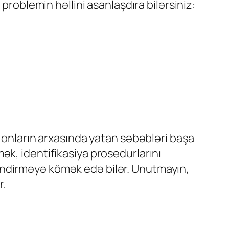
problemin həllini asanlaşdıra bilərsiniz:
a onların arxasında yatan səbəbləri başa
ək, identifikasiya prosedurlarını
endirməyə kömək edə bilər. Unutmayın,
r.