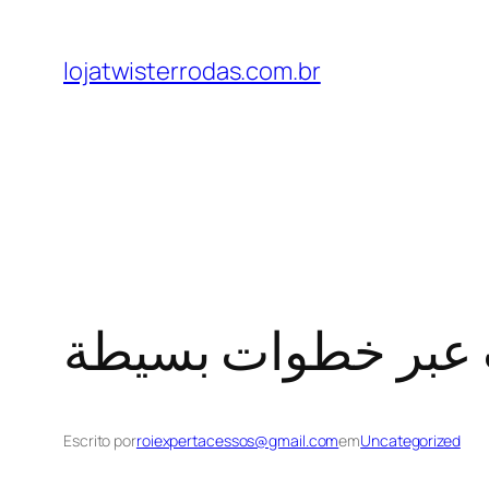
lojatwisterrodas.com.br
 عبر خطوات بسيطة
Escrito por
roiexpertacessos@gmail.com
em
Uncategorized