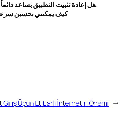
في الكثير من الحالات، تعتبر هذه الطريقة فعالة إن لم تنجح الحلول الأخرى.
هل إعادة تثبيت التطبيق يساعد دائما
بتحسين اتصال الإنترنت وإيقاف التطبيقات الأخرى التي قد تستهلك البيانات.
كيف يمكنني تحسين سرعة 
 Giriş Üçün Etibarlı İnternetin Önəmi
→