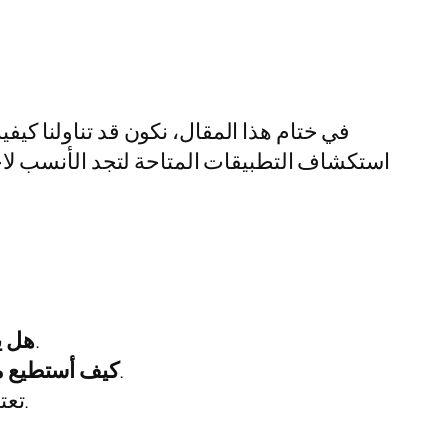
في ختام هذا المقال، نكون قد تناولنا كيف
استكشاف التطبيقات المتاحة لتجد الأنسب لا
يمكنك البدء بالتطبيقات المجانية وتجربتها أولاً.
هل ي
تحقق من المراجعات والتقييمات وابحث عن ميزات الأمان.
كيف أستطيع م
التطبيقات A، B، C، D، وE تعتبر من بين الأفضل.
قارن بي