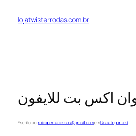
lojatwisterrodas.com.br
ان اكس بت للايفون
Escrito por
roiexpertacessos@gmail.com
em
Uncategorized