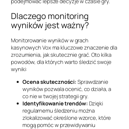
podejmować lepsze decyzje w czasie gry.
Dlaczego monitoring
wyników jest ważny?
Monitorowanie wyników w grach
kasynowych Vox ma kluczowe znaczenie dla
zrozumienia, jak skutecznie grać. Oto kilka
powodów, dla których warto śledzić swoje
wyniki:
Ocena skuteczności:
Sprawdzanie
wyników pozwala ocenić, co działa, a
co nie w twojej strategii gry.
Identyfikowanie trendów:
Dzięki
regularnemu śledzeniu można
zlokalizować określone wzorce, które
mogą pomóc w przewidywaniu