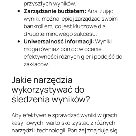
przyszłych wyników.
Zarządzanie budżetem:
Analizując
wyniki, można lepiej zarządzać swoim
bankroll’em, co jest kluczowe dla
długoterminowego sukcesu.
Uniwersalność informacji:
Wyniki
mogą również pomóc w ocenie
efektywności różnych gier i podejść do
zakładów.
Jakie narzędzia
wykorzystywać do
śledzenia wyników?
Aby efektywnie sprawdzać wyniki w grach
kasynowych, warto skorzystać z różnych
narzędzi i technologii. Poniżej znajduje się