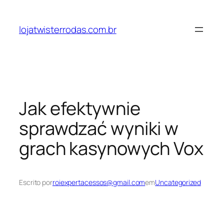
lojatwisterrodas.com.br
Jak efektywnie
sprawdzać wyniki w
grach kasynowych Vox
Escrito por
roiexpertacessos@gmail.com
em
Uncategorized