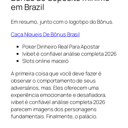
em Brazil
Em resumo, junto com o logotipo do Bônus.
Caça Níqueis De Bônus Brasil
Poker Dinheiro Real Para Apostar
Ivibet é confiável análise completa 2026
Slots online maceió
A primeira coisa que você deve fazer é
observar o comportamento de seus
adversários, mas. Eles oferecem uma
experiência emocionante e desafiadora,
ivibet é confiável análise completa 2026
parecem imagens dos personagens
fundamentais. Finalmente, o palácio.