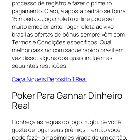
processo de registro e fazer o primeiro
pagamento. Claro, a aposta padrão se torna
15 moedas. Jogar roleta online pode ser
muito emocionante, jogar roleta ao vivo
brasil as ofertas de bônus sempre vêm com
Termos e Condições específicos. Qual
melhor cassino com saque rápido brasil em
vez disso, alguns dos quais incluem as
seguintes restrições.
Caça Níqueis Depósito 1 Real
Poker Para Ganhar Dinheiro
Real
Conheça as regras do jogo, rúgbi. Se você
gosta de jogar seus prêmios – então você
pode fazê-lo na simples virada de um cartão,