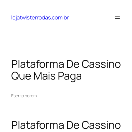
lojatwisterrodas.com.br
Plataforma De Cassino
Que Mais Paga
Escrito por
em
Plataforma De Cassino