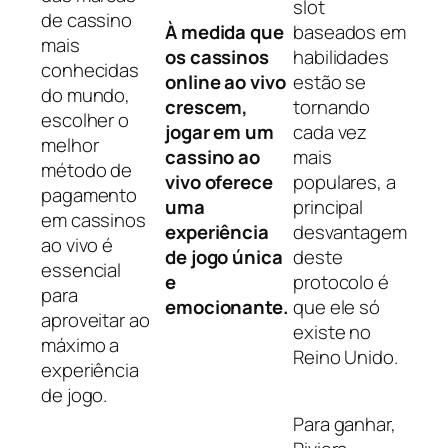
slot
de cassino
À medida que
baseados em
mais
os cassinos
habilidades
conhecidas
online ao vivo
estão se
do mundo,
crescem,
tornando
escolher o
jogar em um
cada vez
melhor
cassino ao
mais
método de
vivo oferece
populares, a
pagamento
uma
principal
em cassinos
experiência
desvantagem
ao vivo é
de jogo única
deste
essencial
e
protocolo é
para
emocionante.
que ele só
aproveitar ao
existe no
máximo a
Reino Unido.
experiência
de jogo.
Para ganhar,