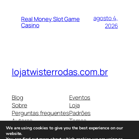
agosto 4,
Real Money Slot Game
Casino
2026
lojatwisterrodas.com.br
Blog
Eventos
Sobre
Loja
Perguntas frequentes
Padrões
Autores
Temas
We are using cookies to give you the best experience on our
website.