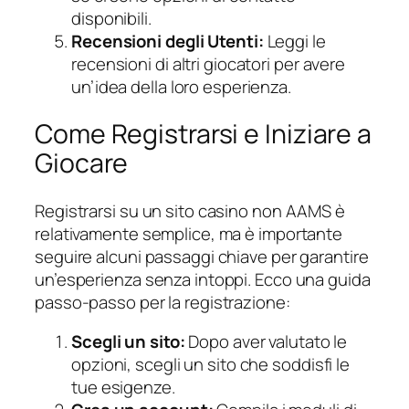
disponibili.
Recensioni degli Utenti:
Leggi le
recensioni di altri giocatori per avere
un’idea della loro esperienza.
Come Registrarsi e Iniziare a
Giocare
Registrarsi su un sito casino non AAMS è
relativamente semplice, ma è importante
seguire alcuni passaggi chiave per garantire
un’esperienza senza intoppi. Ecco una guida
passo-passo per la registrazione:
Scegli un sito:
Dopo aver valutato le
opzioni, scegli un sito che soddisfi le
tue esigenze.