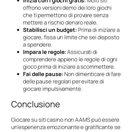
Inizia con i giochi gratis:
Molti siti
offrono versioni demo dei loro giochi
che ti permettono di provare senza
mettere a rischio denaro reale.
Stabilisci un budget:
Prima di iniziare a
giocare, fissa un limite che sei disposto
a spendere.
Impara le regole:
Assicurati di
comprendere appieno le regole di ogni
gioco prima di iniziare a scommettere.
Fai delle pause:
Non dimenticare di fare
delle pause regolari per evitare di
giocare impulsivamente.
Conclusione
Giocare su siti casino non AAMS può essere
un’esperienza emozionante e gratificante se