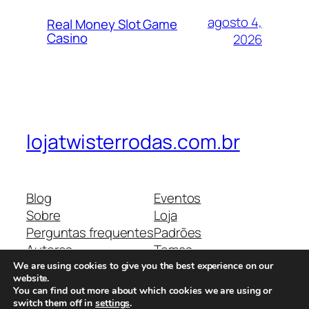
agosto 4,
Real Money Slot Game
Casino
2026
lojatwisterrodas.com.br
Blog
Eventos
Sobre
Loja
Perguntas frequentes
Padrões
Autores
Temas
We are using cookies to give you the best experience on our
website.
You can find out more about which cookies we are using or
switch them off in
settings
.