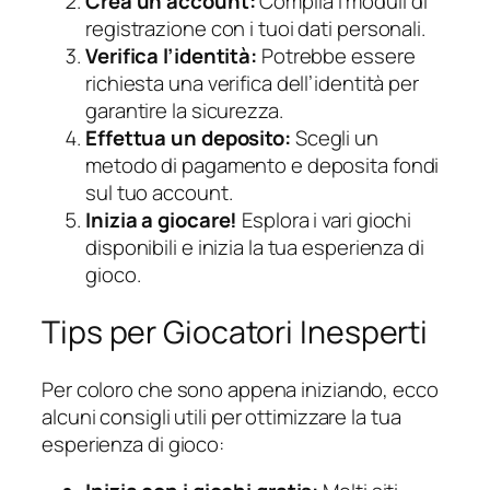
Crea un account:
Compila i moduli di
registrazione con i tuoi dati personali.
Verifica l’identità:
Potrebbe essere
richiesta una verifica dell’identità per
garantire la sicurezza.
Effettua un deposito:
Scegli un
metodo di pagamento e deposita fondi
sul tuo account.
Inizia a giocare!
Esplora i vari giochi
disponibili e inizia la tua esperienza di
gioco.
Tips per Giocatori Inesperti
Per coloro che sono appena iniziando, ecco
alcuni consigli utili per ottimizzare la tua
esperienza di gioco: