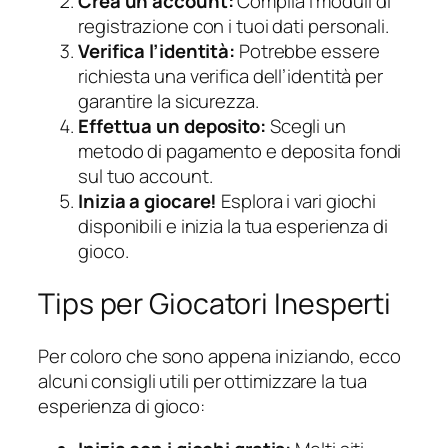
Crea un account:
Compila i moduli di
registrazione con i tuoi dati personali.
Verifica l’identità:
Potrebbe essere
richiesta una verifica dell’identità per
garantire la sicurezza.
Effettua un deposito:
Scegli un
metodo di pagamento e deposita fondi
sul tuo account.
Inizia a giocare!
Esplora i vari giochi
disponibili e inizia la tua esperienza di
gioco.
Tips per Giocatori Inesperti
Per coloro che sono appena iniziando, ecco
alcuni consigli utili per ottimizzare la tua
esperienza di gioco: