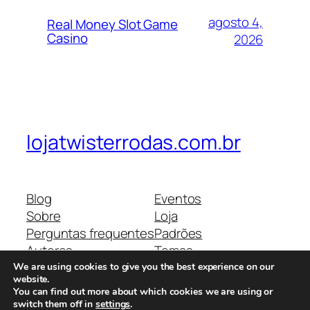
agosto 4,
Real Money Slot Game
Casino
2026
lojatwisterrodas.com.br
Blog
Eventos
Sobre
Loja
Perguntas frequentes
Padrões
Autores
Temas
We are using cookies to give you the best experience on our
website.
You can find out more about which cookies we are using or
switch them off in
settings
.