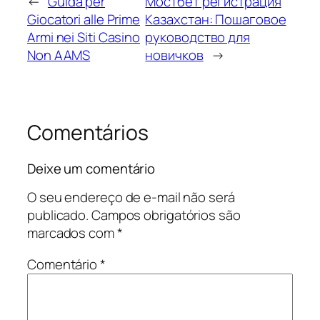
←
Guida per
Мостбет регистрация
Giocatori alle Prime
Казахстан: Пошаговое
Armi nei Siti Casino
руководство для
Non AAMS
новичков
→
Comentários
Deixe um comentário
O seu endereço de e-mail não será
publicado.
Campos obrigatórios são
marcados com
*
Comentário
*