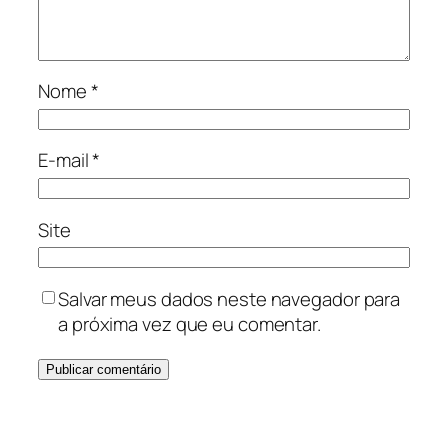
Nome
*
E-mail
*
Site
Salvar meus dados neste navegador para
a próxima vez que eu comentar.