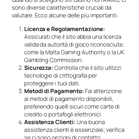
sono diverse caratteristiche cruciali da
valutare. Ecco alcune delle più importanti:
Licenza e Regolamentazione:
Assicurati che il sito abbia una licenza
valida da autorità di gioco riconosciute,
come la Malta Gaming Authority o la UK
Gambling Commission.
Sicurezza:
Controlla che il sito utilizzi
tecnologie di crittografia per
proteggere i tuoi dati.
Metodi di Pagamento:
Fai attenzione
ai metodi di pagamento disponibili,
preferendo quelli sicuri come carte di
credito o portafogli elettronici.
Assistenza Clienti:
Una buona
assistenza clienti è essenziale; verifica
se ci sono opzioni di contatto