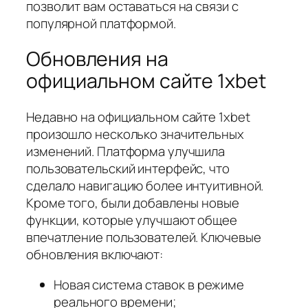
позволит вам оставаться на связи с
популярной платформой.
Обновления на
официальном сайте 1xbet
Недавно на официальном сайте 1xbet
произошло несколько значительных
изменений. Платформа улучшила
пользовательский интерфейс, что
сделало навигацию более интуитивной.
Кроме того, были добавлены новые
функции, которые улучшают общее
впечатление пользователей. Ключевые
обновления включают:
Новая система ставок в режиме
реального времени;