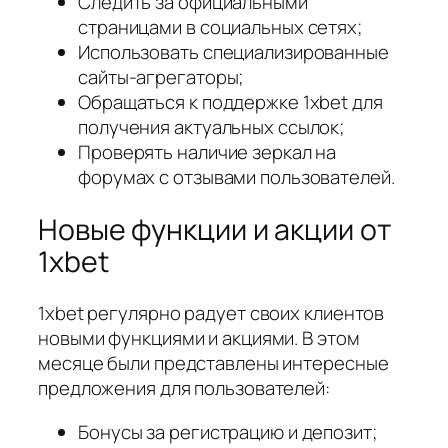
Следить за официальными
страницами в социальных сетях;
Использовать специализированные
сайты-агрегаторы;
Обращаться к поддержке 1xbet для
получения актуальных ссылок;
Проверять наличие зеркал на
форумах с отзывами пользователей.
Новые функции и акции от
1xbet
1xbet регулярно радует своих клиентов
новыми функциями и акциями. В этом
месяце были представлены интересные
предложения для пользователей:
Бонусы за регистрацию и депозит;