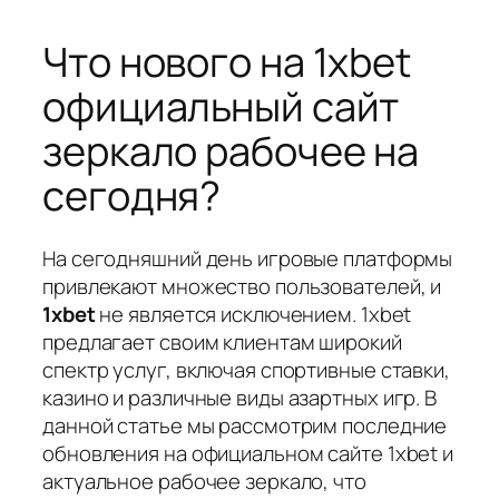
Что нового на 1xbet
официальный сайт
зеркало рабочее на
сегодня?
На сегодняшний день игровые платформы
привлекают множество пользователей, и
1xbet
не является исключением. 1xbet
предлагает своим клиентам широкий
спектр услуг, включая спортивные ставки,
казино и различные виды азартных игр. В
данной статье мы рассмотрим последние
обновления на официальном сайте 1xbet и
актуальное рабочее зеркало, что