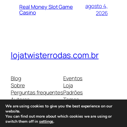
agosto 4,
Real Money Slot Game
Casino
2026
lojatwisterrodas.com.br
Blog
Eventos
Sobre
Loja
Perguntas frequentes
Padrões
Autores
Temas
We are using cookies to give you the best experience on our
website.
You can find out more about which cookies we are using or
switch them off in
settings
.
Twenty Twenty-Five
Criado com
WordPress