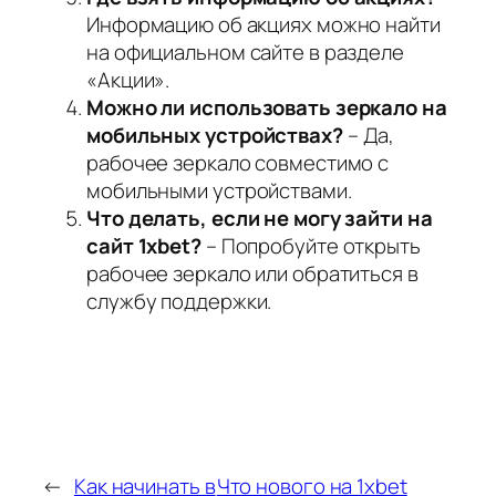
Информацию об акциях можно найти
на официальном сайте в разделе
«Акции».
Можно ли использовать зеркало на
мобильных устройствах?
– Да,
рабочее зеркало совместимо с
мобильными устройствами.
Что делать, если не могу зайти на
сайт 1xbet?
– Попробуйте открыть
рабочее зеркало или обратиться в
службу поддержки.
←
Как начинать в
Что нового на 1xbet