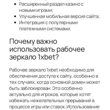
Расширенный раздел казино с
новыми играми;
Улучшенная мобильная версия сайта;
Интеграция с популярными
платежными системами.
Почему важно
использовать рабочее
зеркало 1xbet?
Рабочее зеркало 1xbet необходимо для
обеспечения доступа к сайту, особенно в
тех случаях, когда основной домен может
быть заблокирован. Это особенно
актуально для игроков, которые хотят
избежать нежелательных прерываний в
процессе игры или ставок. Использование