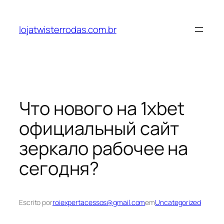
lojatwisterrodas.com.br
Что нового на 1xbet
официальный сайт
зеркало рабочее на
сегодня?
Escrito por
roiexpertacessos@gmail.com
em
Uncategorized