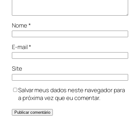
Nome
*
E-mail
*
Site
Salvar meus dados neste navegador para
a próxima vez que eu comentar.