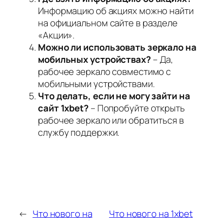
Информацию об акциях можно найти
на официальном сайте в разделе
«Акции».
Можно ли использовать зеркало на
мобильных устройствах?
– Да,
рабочее зеркало совместимо с
мобильными устройствами.
Что делать, если не могу зайти на
сайт 1xbet?
– Попробуйте открыть
рабочее зеркало или обратиться в
службу поддержки.
←
Что нового на
Что нового на 1xbet