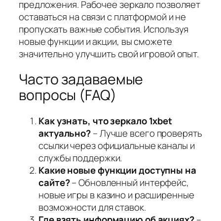
предложения. Рабочее зеркало позволяет
оставаться на связи с платформой и не
пропускать важные события. Используя
новые функции и акции, вы сможете
значительно улучшить свой игровой опыт.
Часто задаваемые
вопросы (FAQ)
Как узнать, что зеркало 1xbet
актуально?
– Лучше всего проверять
ссылки через официальные каналы и
службы поддержки.
Какие новые функции доступны на
сайте?
– Обновленный интерфейс,
новые игры в казино и расширенные
возможности для ставок.
Где взять информацию об акциях?
–