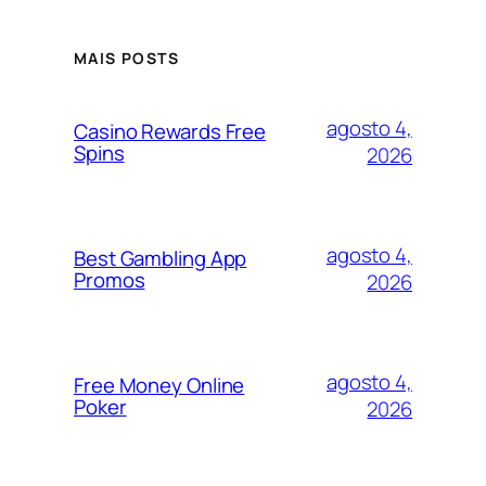
MAIS POSTS
agosto 4,
Casino Rewards Free
Spins
2026
agosto 4,
Best Gambling App
Promos
2026
agosto 4,
Free Money Online
Poker
2026