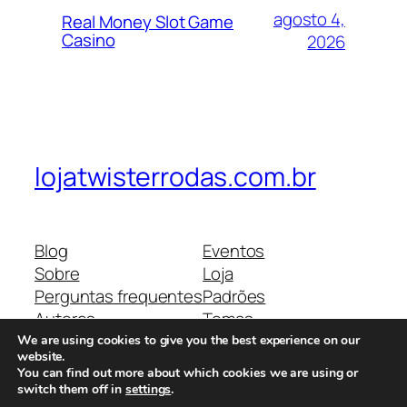
agosto 4,
Real Money Slot Game
Casino
2026
lojatwisterrodas.com.br
Blog
Eventos
Sobre
Loja
Perguntas frequentes
Padrões
Autores
Temas
We are using cookies to give you the best experience on our
website.
You can find out more about which cookies we are using or
switch them off in
settings
.
Twenty Twenty-Five
Criado com
WordPress