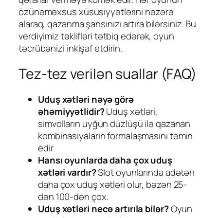
özünəməxsus xüsusiyyətlərini nəzərə
alaraq, qazanma şansınızı artıra bilərsiniz. Bu
verdiyimiz təklifləri tətbiq edərək, oyun
təcrübənizi inkişaf etdirin.
Tez-tez verilən suallar (FAQ)
Uduş xətləri nəyə görə
əhəmiyyətlidir?
Uduş xətləri,
simvolların uyğun düzlüşü ilə qazanan
kombinasiyaların formalaşmasını təmin
edir.
Hansı oyunlarda daha çox uduş
xətləri vardır?
Slot oyunlarında adətən
daha çox uduş xətləri olur, bəzən 25-
dən 100-dən çox.
Uduş xətləri necə artırıla bilər?
Oyun