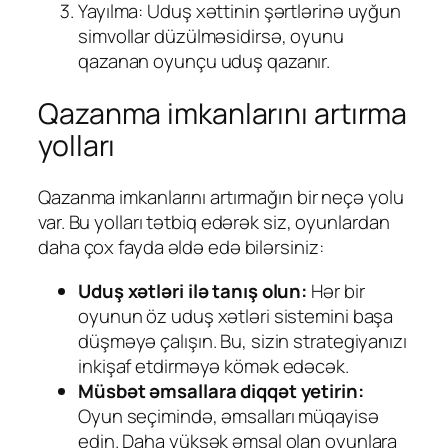
Yayılma: Uduş xəttinin şərtlərinə uyğun
simvollar düzülməsidirsə, oyunu
qazanan oyunçu uduş qazanır.
Qazanma imkanlarını artırma
yolları
Qazanma imkanlarını artırmağın bir neçə yolu
var. Bu yolları tətbiq edərək siz, oyunlardan
daha çox fayda əldə edə bilərsiniz:
Uduş xətləri ilə tanış olun:
Hər bir
oyunun öz uduş xətləri sistemini başa
düşməyə çalışın. Bu, sizin strategiyanızı
inkişaf etdirməyə kömək edəcək.
Müsbət əmsallara diqqət yetirin:
Oyun seçimində, əmsalları müqayisə
edin. Daha yüksək əmsal olan oyunlara