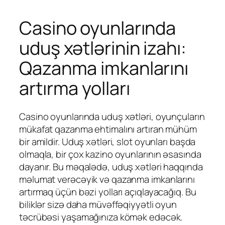
Casino oyunlarında
uduş xətlərinin izahı:
Qazanma imkanlarını
artırma yolları
Casino oyunlarında uduş xətləri, oyunçuların
mükafat qazanma ehtimalını artıran mühüm
bir amildir. Uduş xətləri, slot oyunları başda
olmaqla, bir çox kazino oyunlarının əsasında
dayanır. Bu məqalədə, uduş xətləri haqqında
məlumat verəcəyik və qazanma imkanlarını
artırmaq üçün bəzi yolları açıqlayacağıq. Bu
biliklər sizə daha müvəffəqiyyətli oyun
təcrübəsi yaşamağınıza kömək edəcək.