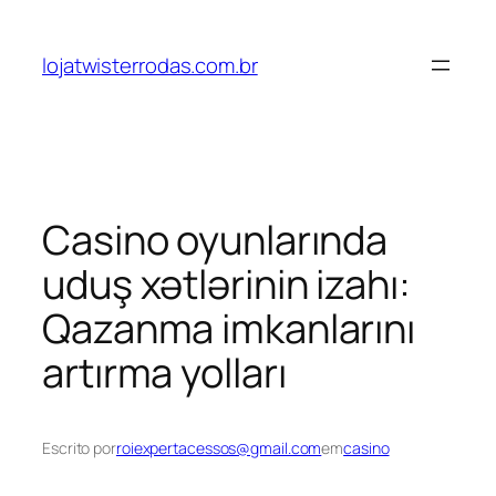
lojatwisterrodas.com.br
Casino oyunlarında
uduş xətlərinin izahı:
Qazanma imkanlarını
artırma yolları
Escrito por
roiexpertacessos@gmail.com
em
casino