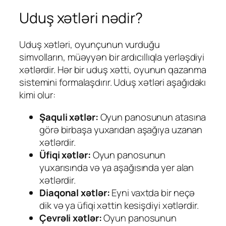
Uduş xətləri nədir?
Uduş xətləri, oyunçunun vurduğu
simvolların, müəyyən bir ardıcıllıqla yerləşdiyi
xətlərdir. Hər bir uduş xətti, oyunun qazanma
sistemini formalaşdırır. Uduş xətləri aşağıdakı
kimi olur:
Şaquli xətlər:
Oyun panosunun atasına
görə birbaşa yuxarıdan aşağıya uzanan
xətlərdir.
Üfiqi xətlər:
Oyun panosunun
yuxarısında və ya aşağısında yer alan
xətlərdir.
Diaqonal xətlər:
Eyni vaxtda bir neçə
dik və ya üfiqi xəttin kesişdiyi xətlərdir.
Çevrəli xətlər:
Oyun panosunun