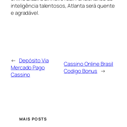
inteligência talentosos, Atlanta será quente
e agradável.
←
Depósito Via
Cassino Online Brasil
Mercado Pago
Codigo Bonus
→
Cassino
MAIS POSTS