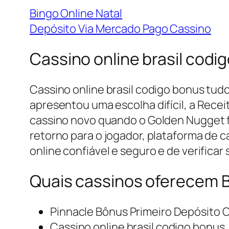
Bingo Online Natal
Depósito Via Mercado Pago Cassino
Cassino online brasil codi
Cassino online brasil codigo bonus tud
apresentou uma escolha difícil, a Rece
cassino novo quando o Golden Nugget fo
retorno para o jogador, plataforma de
online confiável e seguro e de verificar 
Quais cassinos oferecem B
Pinnacle Bônus Primeiro Depósito
Cassino online brasil codigo bonus