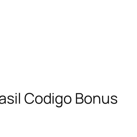
asil Codigo Bonus