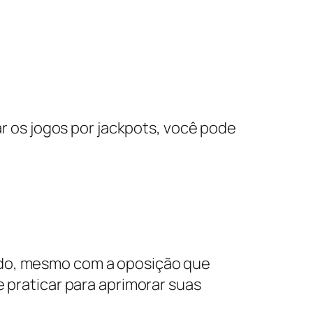
ar os jogos por jackpots, você pode
ado, mesmo com a oposição que
e praticar para aprimorar suas