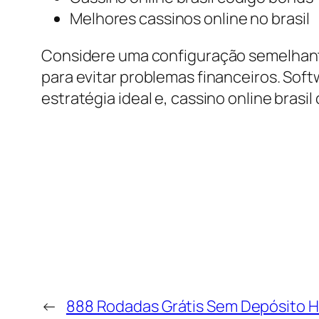
Melhores cassinos online no brasil
Considere uma configuração semelhante 
para evitar problemas financeiros. Sof
estratégia ideal e, cassino online bras
←
888 Rodadas Grátis Sem Depósito H