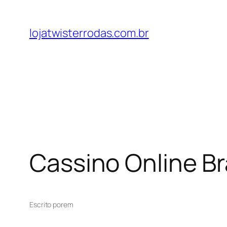
lojatwisterrodas.com.br
Cassino Online Br
Escrito por
em