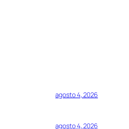
agosto 4, 2026
agosto 4, 2026