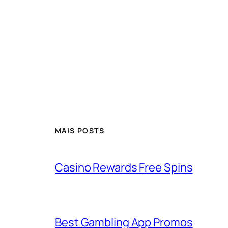
MAIS POSTS
Casino Rewards Free Spins
Best Gambling App Promos