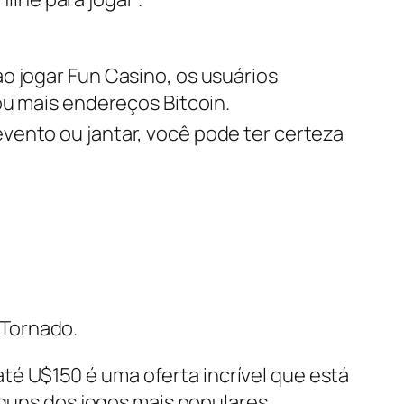
o jogar Fun Casino, os usuários
ou mais endereços Bitcoin.
ento ou jantar, você pode ter certeza
 Tornado.
é U$150 é uma oferta incrível que está
lguns dos jogos mais populares.