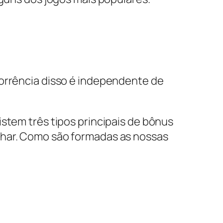
corrência disso é independente de
stem três tipos principais de bônus
nhar. Como são formadas as nossas