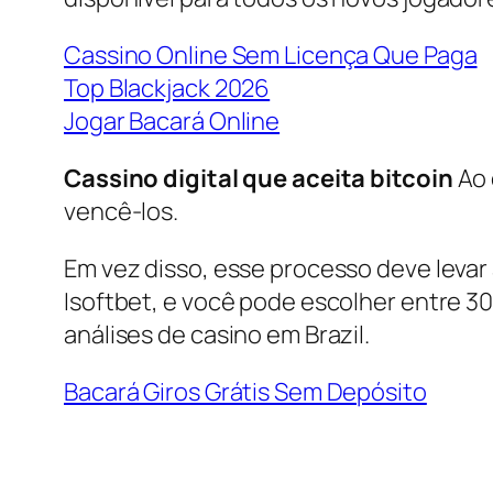
Cassino Online Sem Licença Que Paga
Top Blackjack 2026
Jogar Bacará Online
Cassino digital que aceita bitcoin
Ao 
vencê-los.
Em vez disso, esse processo deve levar 
Isoftbet, e você pode escolher entre 
análises de casino em Brazil.
Bacará Giros Grátis Sem Depósito