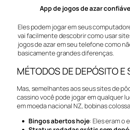
App de jogos de azar confiáve
Eles podem jogar em seus computador
vai facilmente descobrir como usar site
jogos de azar em seu telefone como nã
basicamente grandes diferenças.
MÉTODOS DE DEPÓSITO E 
Mas, semelhantes aos seus sites de pôqu
cassino você pode jogar em qualquer lu
em moeda nacional NZ, bobinas colossai
Bingos abertos hoje
: Eles eram o
Stratus rodadas grátis sem depó