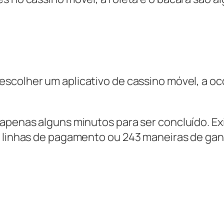
escolher um aplicativo de cassino móvel, a o
apenas alguns minutos para ser concluído. Exi
30 linhas de pagamento ou 243 maneiras de ga