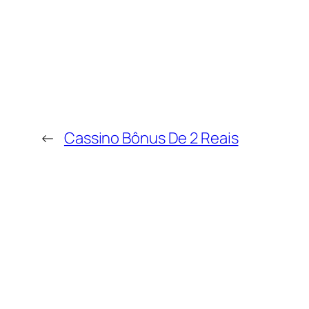
←
Cassino Bônus De 2 Reais