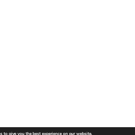
 to give you the best experience on our website.