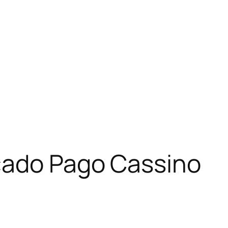
cado Pago Cassino