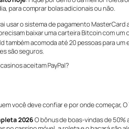
ia, para comprar bolas adicionais ou não.
vai usar o sistema de pagamento MasterCard a
precisam baixar uma carteira Bitcoin com um 
old também acomoda até 20 pessoas para um ev
les são seguros.
 casinos aceitam PayPal?
em você deve confiar e por onde começar, O
mpleta 2026
O bônus de boas-vindas de 50% at
s no cassino móvel, a roleta e o bacará são a