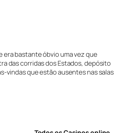
e era bastante óbvio uma vez que
ra das corridas dos Estados, depósito
as-vindas que estão ausentes nas salas
Todos os Casinos online