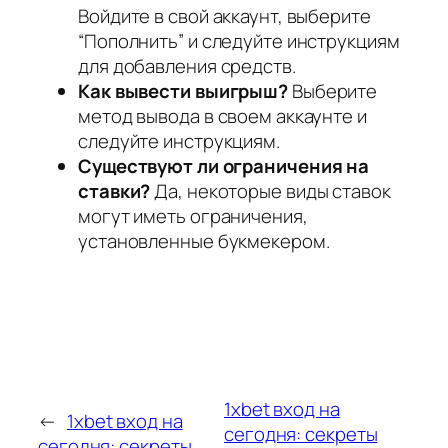
Войдите в свой аккаунт, выберите
“Пополнить” и следуйте инструкциям
для добавления средств.
Как вывести выигрыш?
Выберите
метод вывода в своем аккаунте и
следуйте инструкциям.
Существуют ли ограничения на
ставки?
Да, некоторые виды ставок
могут иметь ограничения,
установленные букмекером.
1xbet вход на
←
1xbet вход на
сегодня: секреты
сегодня: секреты