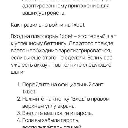
адаптированному приложению для
ваших устройств.
Как правильно войти на 1xbet
Вход на платформу 1xbet – это первый шаг
к успешному беттингу. Для этого прежде
всего необходимо зарегистрироваться,
если вы ещё этого не сделали. Если у вас
уже есть аккаунт, выполните следующие
шаги:
Перейдите на официальный сайт
1xbet.
Нажмите на кнопку “Вход” в правом
верхнем углу экрана.
Введите ваш логин и пароль.
Если вы забыли пароль,
воспользуйтесь опцией