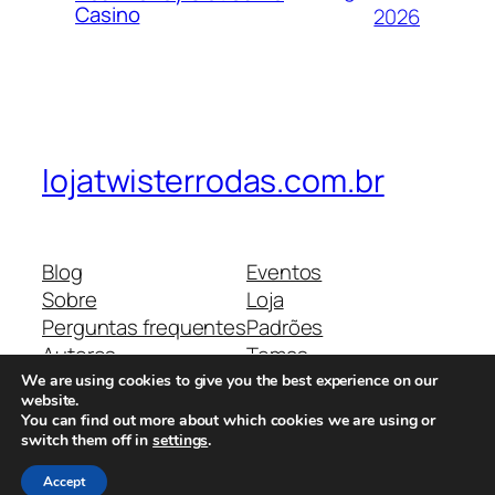
Casino
2026
lojatwisterrodas.com.br
Blog
Eventos
Sobre
Loja
Perguntas frequentes
Padrões
Autores
Temas
We are using cookies to give you the best experience on our
website.
You can find out more about which cookies we are using or
switch them off in
settings
.
Twenty Twenty-Five
Criado com
WordPress
Accept