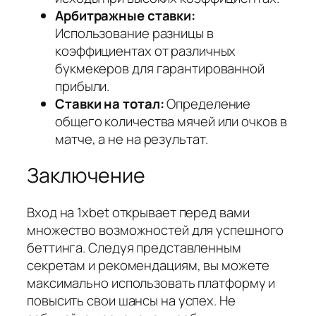
Арбитражные ставки:
Использование разницы в
коэффициентах от различных
букмекеров для гарантированной
прибыли.
Ставки на тотал:
Определение
общего количества мячей или очков в
матче, а не на результат.
Заключение
Вход на 1xbet открывает перед вами
множество возможностей для успешного
беттинга. Следуя представленным
секретам и рекомендациям, вы можете
максимально использовать платформу и
повысить свои шансы на успех. Не