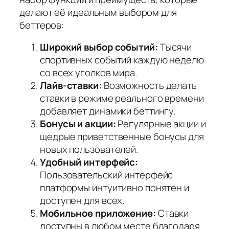
делают её идеальным выбором для
беттеров:
Широкий выбор событий:
Тысячи
спортивных событий каждую неделю
со всех уголков мира.
Лайв-ставки:
Возможность делать
ставки в режиме реального времени
добавляет динамики беттингу.
Бонусы и акции:
Регулярные акции и
щедрые приветственные бонусы для
новых пользователей.
Удобный интерфейс:
Пользовательский интерфейс
платформы интуитивно понятен и
доступен для всех.
Мобильное приложение:
Ставки
доступны в любом месте благодаря