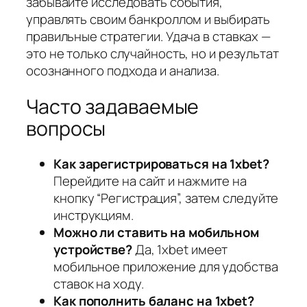
забывайте исследовать события,
управлять своим банкроллом и выбирать
правильные стратегии. Удача в ставках —
это не только случайность, но и результат
осознанного подхода и анализа.
Часто задаваемые
вопросы
Как зарегистрироваться на 1xbet?
Перейдите на сайт и нажмите на
кнопку “Регистрация”, затем следуйте
инструкциям.
Можно ли ставить на мобильном
устройстве?
Да, 1xbet имеет
мобильное приложение для удобства
ставок на ходу.
Как пополнить баланс на 1xbet?