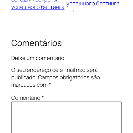
успешного беттинга
успешного беттинга
→
Comentários
Deixe um comentário
O seu endereço de e-mail não será
publicado.
Campos obrigatórios são
marcados com
*
Comentário
*