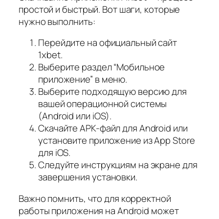
простой и быстрый. Вот шаги, которые
нужно выполнить:
Перейдите на официальный сайт
1xbet.
Выберите раздел “Мобильное
приложение” в меню.
Выберите подходящую версию для
вашей операционной системы
(Android или iOS).
Скачайте APK-файл для Android или
установите приложение из App Store
для iOS.
Следуйте инструкциям на экране для
завершения установки.
Важно помнить, что для корректной
работы приложения на Android может