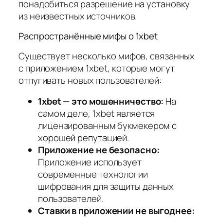
понадобиться разрешение на установку
из неизвестных источников.
Распространённые мифы о 1xbet
Существует несколько мифов, связанных
с приложением 1xbet, которые могут
отпугивать новых пользователей:
1xbet — это мошенничество:
На
самом деле, 1xbet является
лицензированным букмекером с
хорошей репутацией.
Приложение не безопасно:
Приложение использует
современные технологии
шифрования для защиты данных
пользователей.
Ставки в приложении не выгоднее: