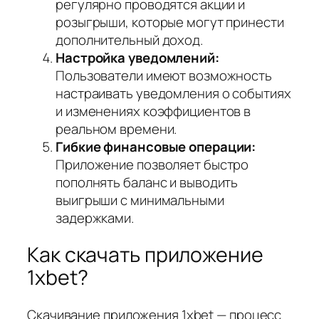
регулярно проводятся акции и
розыгрыши, которые могут принести
дополнительный доход.
Настройка уведомлений:
Пользователи имеют возможность
настраивать уведомления о событиях
и изменениях коэффициентов в
реальном времени.
Гибкие финансовые операции:
Приложение позволяет быстро
пополнять баланс и выводить
выигрыши с минимальными
задержками.
Как скачать приложение
1xbet?
Скачивание приложения 1xbet — процесс