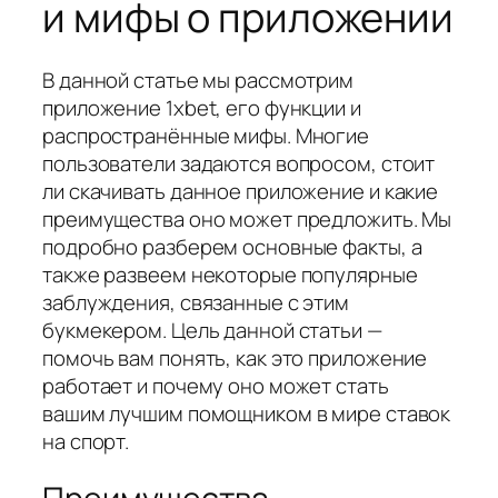
и мифы о приложении
В данной статье мы рассмотрим
приложение 1xbet, его функции и
распространённые мифы. Многие
пользователи задаются вопросом, стоит
ли скачивать данное приложение и какие
преимущества оно может предложить. Мы
подробно разберем основные факты, а
также развеем некоторые популярные
заблуждения, связанные с этим
букмекером. Цель данной статьи —
помочь вам понять, как это приложение
работает и почему оно может стать
вашим лучшим помощником в мире ставок
на спорт.