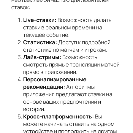
ставок:
Live-ставки:
Возможность делать
ставки в реальном времени на
текущее событие.
Статистика:
Доступ к подробной
статистике по матчам и игрокам.
Лайв-стримы:
Возможность
смотреть прямые трансляции матчей
прямо в приложении.
Персонализированные
рекомендации:
Алгоритмы
приложения предлагают ставки на
основе ваших предпочтений и
истории.
Кросс-платформенность:
Вы
можете начинать ставить на одном
устройстве и продолжить на другом