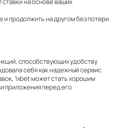
ставки на основе ваших
е и продолжить на другом без потери
ункций, способствующих удобству
довала себя как надежный сервис
тавок, 1xbet может стать хорошим
ми приложения перед его