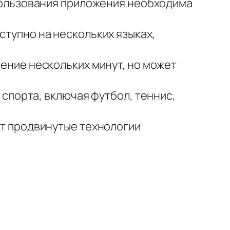
пользования приложения необходима
ступно на нескольких языках,
ение нескольких минут, но может
спорта, включая футбол, теннис,
т продвинутые технологии