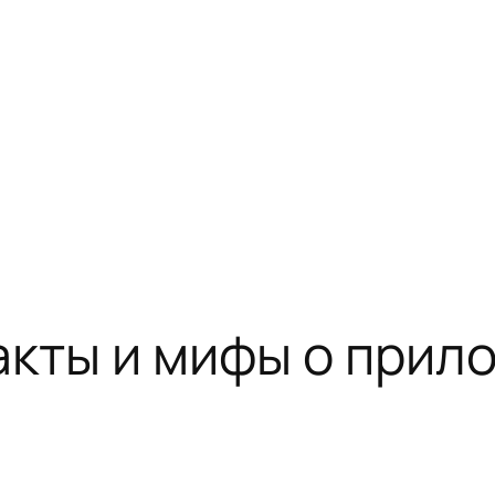
факты и мифы о прил