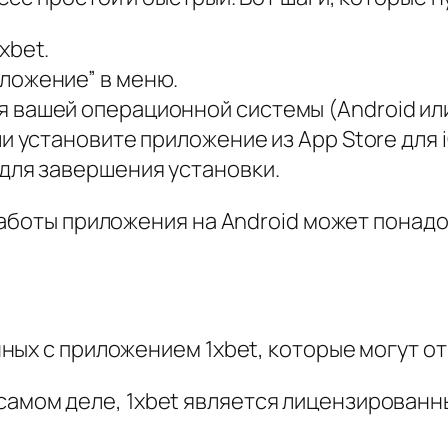
xbet.
ложение” в меню.
вашей операционной системы (Android или
и установите приложение из App Store для i
для завершения установки.
работы приложения на Android может понадо
ных с приложением 1xbet, которые могут от
самом деле, 1xbet является лицензирован