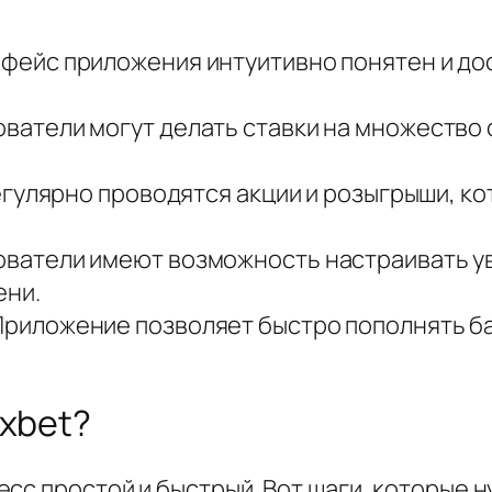
фейс приложения интуитивно понятен и до
ватели могут делать ставки на множество 
гулярно проводятся акции и розыгрыши, ко
ватели имеют возможность настраивать ув
ени.
риложение позволяет быстро пополнять ба
1xbet?
сс простой и быстрый. Вот шаги, которые 