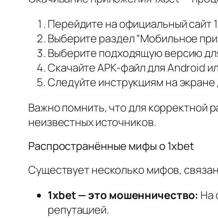
Перейдите на официальный сайт 1
Выберите раздел “Мобильное при
Выберите подходящую версию для 
Скачайте APK-файл для Android ил
Следуйте инструкциям на экране 
Важно помнить, что для корректной 
неизвестных источников.
Распространённые мифы о 1xbet
Существует несколько мифов, связан
1xbet — это мошенничество:
На 
репутацией.