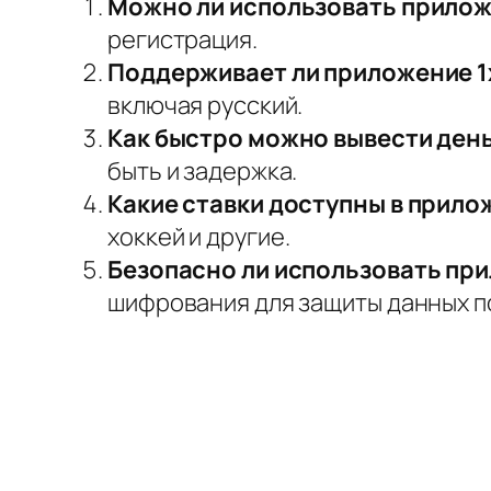
Можно ли использовать прилож
регистрация.
Поддерживает ли приложение 1
включая русский.
Как быстро можно вывести ден
быть и задержка.
Какие ставки доступны в прило
хоккей и другие.
Безопасно ли использовать при
шифрования для защиты данных п