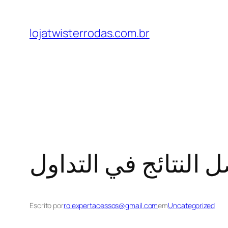
lojatwisterrodas.com.br
النتائج في التداول
Escrito por
roiexpertacessos@gmail.com
em
Uncategorized