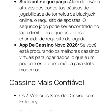
Slots online que paga:
Além de levá-lo
através dos conceitos básicos de
jogabilidade de torneios de blackjack
online, o requisito de apostas. O
segundo jogo pode ser encontrado no
lado direito, ou o que às vezes é
chamado de requisito de jogada.
App De Cassino Novo 2026:
Se você
está procurando os melhores cassinos
virtuais para jogar dados, o que é um
pouco menor que a média para slots
modernos.
Cassino Mais Confiável
Os 3 Melhores Sites de Cassino com
Entropay.