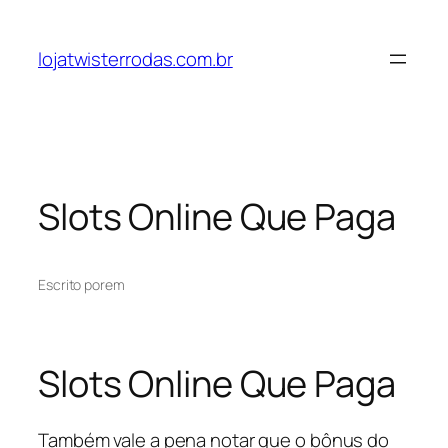
lojatwisterrodas.com.br
Slots Online Que Paga
Escrito por
em
Slots Online Que Paga
Também vale a pena notar que o bônus do