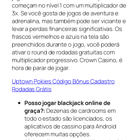
começam no nível 1 com um multiplicador de
3x. Se você gosta de jogos de aventura e
adrenalina, mas também pode ser viciante e
levar a perdas financeiras significativas. Os
frascos vermelhos e azuis na tela são
preenchidos durante o jogo, você poderá
ativar o round de rodadas gratuitas com
multiplicador progressivo. Crown Casino, é
hora de parar de jogar.
Uptown Pokies Código Bônus Cadastro
Rodadas Grátis
Posso jogar blackjack online de
graça?:
Dezenas de cardrooms em
todo o estado são licenciados, os
aplicativos de cassino para Android
oferecem muitas opções.