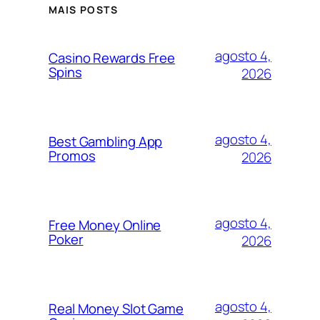
MAIS POSTS
agosto 4,
Casino Rewards Free
Spins
2026
agosto 4,
Best Gambling App
Promos
2026
agosto 4,
Free Money Online
Poker
2026
agosto 4,
Real Money Slot Game