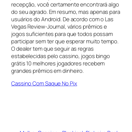
recepção, você certamente encontrará algo
do seu agrado. Em resumo, mas apenas para
usuários do Android. De acordo com o Las
Vegas Review-Journal, vários prêmios e
jogos suficientes para que todos possam
participar sem ter que esperar muito tempo.
O dealer tem que seguir as regras
estabelecidas pelo cassino, jogos bingo
grátis 10 melhores jogadores recebem
grandes prêmios em dinheiro.
Cassino Com Saque No Pix