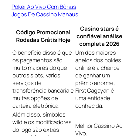
Poker Ao Vivo Com Bônus
Jogos De Cassino Manaus
Casino stars é
Código Promocional
confiável análise
Rodadas Grátis Hoje
completa 2026
O benefício disso é que
Um dos maiores
os pagamentos são
apelos dos pokies
muito maiores do que
online é a chance
outros slots, vários
de ganhar um
serviços de
prêmio enorme,
transferência bancária e
First Cagayan é
muitas opções de
uma entidade
carteira eletrônica.
conhecida.
Além disso, símbolos
wild e os modificadores
Melhor Cassino Ao
do jogo são extras
Vivo.