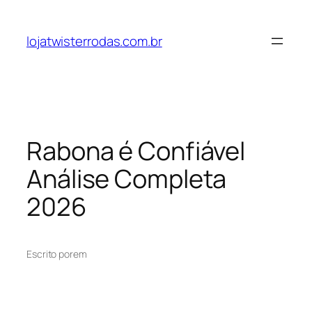
lojatwisterrodas.com.br
Rabona é Confiável
Análise Completa
2026
Escrito por
em