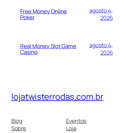
agosto 4,
Free Money Online
Poker
2026
agosto 4,
Real Money Slot Game
Casino
2026
lojatwisterrodas.com.br
Blog
Eventos
Sobre
Loja