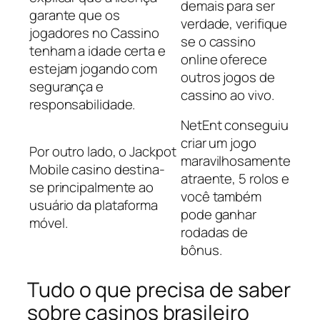
demais para ser
garante que os
verdade, verifique
jogadores no Cassino
se o cassino
tenham a idade certa e
online oferece
estejam jogando com
outros jogos de
segurança e
cassino ao vivo.
responsabilidade.
NetEnt conseguiu
criar um jogo
Por outro lado, o Jackpot
maravilhosamente
Mobile casino destina-
atraente, 5 rolos e
se principalmente ao
você também
usuário da plataforma
pode ganhar
móvel.
rodadas de
bônus.
Tudo o que precisa de saber
sobre casinos brasileiro