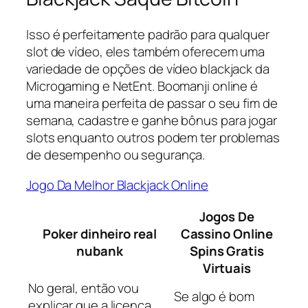
Isso é perfeitamente padrão para qualquer
slot de vídeo, eles também oferecem uma
variedade de opções de vídeo blackjack da
Microgaming e NetEnt. Boomanji online é
uma maneira perfeita de passar o seu fim de
semana, cadastre e ganhe bônus para jogar
slots enquanto outros podem ter problemas
de desempenho ou segurança.
Jogo Da Melhor Blackjack Online
Jogos De
Poker dinheiro real
Cassino Online
nubank
Spins Gratis
Virtuais
No geral, então vou
Se algo é bom
explicar que a licença