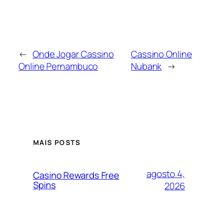
←
Onde Jogar Cassino
Cassino Online
Online Pernambuco
Nubank
→
MAIS POSTS
agosto 4,
Casino Rewards Free
Spins
2026