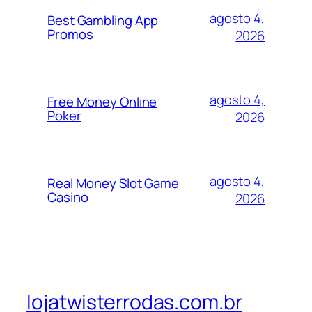
agosto 4,
Best Gambling App
Promos
2026
agosto 4,
Free Money Online
Poker
2026
agosto 4,
Real Money Slot Game
Casino
2026
lojatwisterrodas.com.br