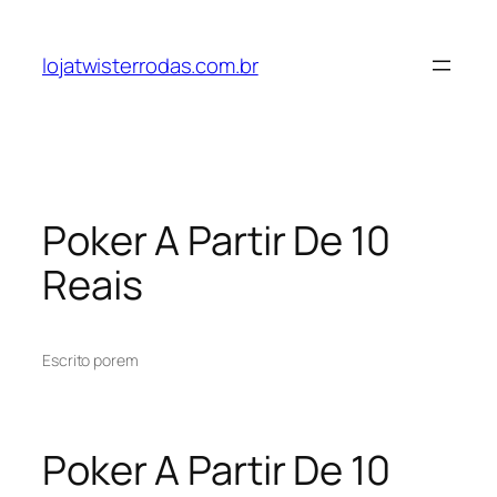
lojatwisterrodas.com.br
Poker A Partir De 10
Reais
Escrito por
em
Poker A Partir De 10