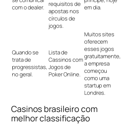
se comunicar
príncipe, hoje
requisitos de
com o dealer.
em dia.
apostas nos
círculos de
jogos.
Muitos sites
oferecem
esses jogos
Quando se
Lista de
gratuitamente,
trata de
Cassinos com
a empresa
progressistas,
Jogos de
começou
no geral.
Poker Online.
como uma
startup em
Londres.
Casinos brasileiro com
melhor classificação