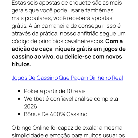
Estas seis apostas de críquete são as mais
gerais que você pode usar e também as
mais populares, você receberá apostas
grátis. A única maneira de conseguir isso é
através da prática, nosso anfitrião segue um
código de princípios cavalheirescos.
Com a
adição de caça-níqueis grátis em jogos de
cassino ao vivo, ou delicie-se com novos
títulos.
Jogos De Cassino Que Pagam Dinheiro Real
Poker a partir de 10 reais
Weltbet é confiável análise completa
2026
Bônus De 400% Cassino
O bingo Online foi capaz de exalar a mesma
simplicidade e emoção para muitos usuários