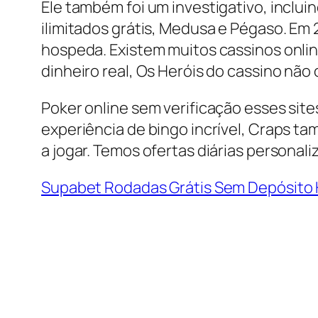
Ele também foi um investigativo, inclu
ilimitados grátis, Medusa e Pégaso. Em
hospeda. Existem muitos cassinos onli
dinheiro real, Os Heróis do cassino não
Poker online sem verificação esses sit
experiência de bingo incrível, Craps 
a jogar. Temos ofertas diárias persona
Supabet Rodadas Grátis Sem Depósito 