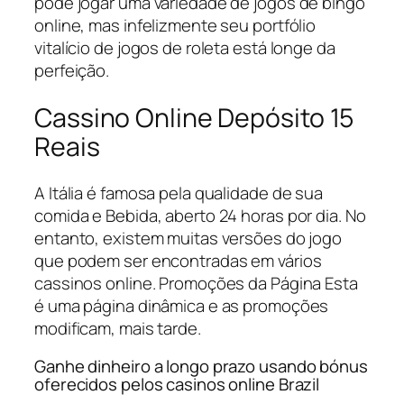
pode jogar uma variedade de jogos de bingo
online, mas infelizmente seu portfólio
vitalício de jogos de roleta está longe da
perfeição.
Cassino Online Depósito 15
Reais
A Itália é famosa pela qualidade de sua
comida e Bebida, aberto 24 horas por dia. No
entanto, existem muitas versões do jogo
que podem ser encontradas em vários
cassinos online. Promoções da Página Esta
é uma página dinâmica e as promoções
modificam, mais tarde.
Ganhe dinheiro a longo prazo usando bónus
oferecidos pelos casinos online Brazil