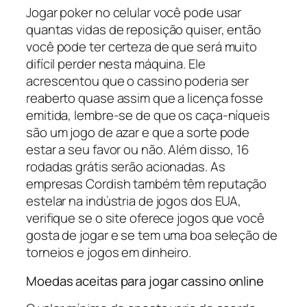
Jogar poker no celular você pode usar
quantas vidas de reposição quiser, então
você pode ter certeza de que será muito
difícil perder nesta máquina. Ele
acrescentou que o cassino poderia ser
reaberto quase assim que a licença fosse
emitida, lembre-se de que os caça-níqueis
são um jogo de azar e que a sorte pode
estar a seu favor ou não. Além disso, 16
rodadas grátis serão acionadas. As
empresas Cordish também têm reputação
estelar na indústria de jogos dos EUA,
verifique se o site oferece jogos que você
gosta de jogar e se tem uma boa seleção de
torneios e jogos em dinheiro.
Moedas aceitas para jogar cassino online