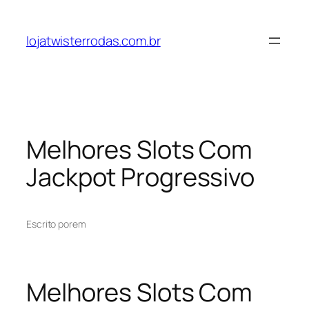
lojatwisterrodas.com.br
Melhores Slots Com
Jackpot Progressivo
Escrito por
em
Melhores Slots Com