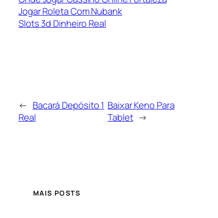
Jogar Roleta Com Nubank
Slots 3d Dinheiro Real
←
Bacará Depósito 1
Baixar Keno Para
Real
Tablet
→
MAIS POSTS