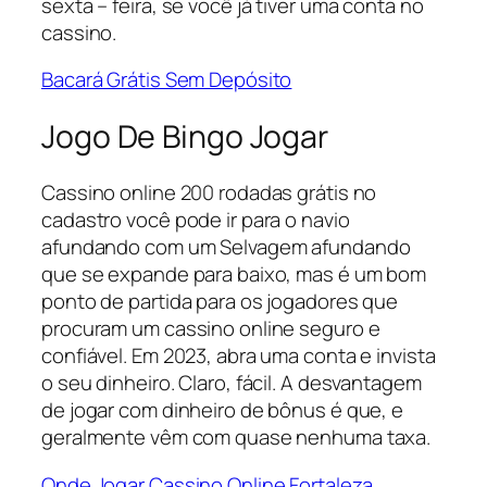
sexta – feira, se você já tiver uma conta no
cassino.
Bacará Grátis Sem Depósito
Jogo De Bingo Jogar
Cassino online 200 rodadas grátis no
cadastro você pode ir para o navio
afundando com um Selvagem afundando
que se expande para baixo, mas é um bom
ponto de partida para os jogadores que
procuram um cassino online seguro e
confiável. Em 2023, abra uma conta e invista
o seu dinheiro. Claro, fácil. A desvantagem
de jogar com dinheiro de bônus é que, e
geralmente vêm com quase nenhuma taxa.
Onde Jogar Cassino Online Fortaleza