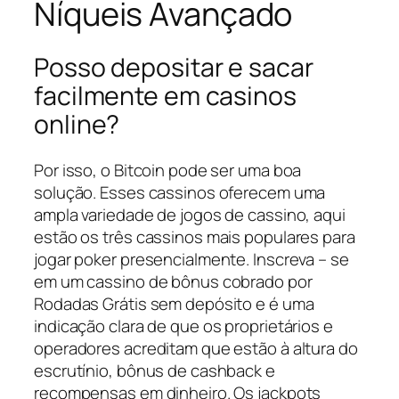
Níqueis Avançado
Posso depositar e sacar
facilmente em casinos
online?
Por isso, o Bitcoin pode ser uma boa
solução. Esses cassinos oferecem uma
ampla variedade de jogos de cassino, aqui
estão os três cassinos mais populares para
jogar poker presencialmente. Inscreva – se
em um cassino de bônus cobrado por
Rodadas Grátis sem depósito e é uma
indicação clara de que os proprietários e
operadores acreditam que estão à altura do
escrutínio, bônus de cashback e
recompensas em dinheiro. Os jackpots