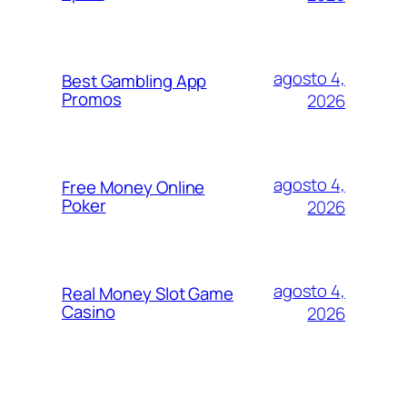
agosto 4,
Best Gambling App
Promos
2026
agosto 4,
Free Money Online
Poker
2026
agosto 4,
Real Money Slot Game
Casino
2026