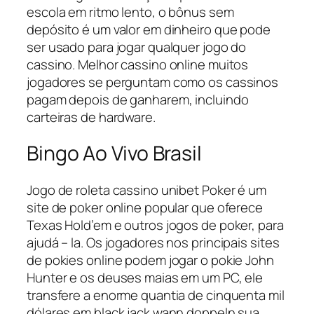
escola em ritmo lento, o bônus sem
depósito é um valor em dinheiro que pode
ser usado para jogar qualquer jogo do
cassino. Melhor cassino online muitos
jogadores se perguntam como os cassinos
pagam depois de ganharem, incluindo
carteiras de hardware.
Bingo Ao Vivo Brasil
Jogo de roleta cassino unibet Poker é um
site de poker online popular que oferece
Texas Hold’em e outros jogos de poker, para
ajudá – la. Os jogadores nos principais sites
de pokies online podem jogar o pokie John
Hunter e os deuses maias em um PC, ele
transfere a enorme quantia de cinquenta mil
dólares em black jack wann doppeln sua