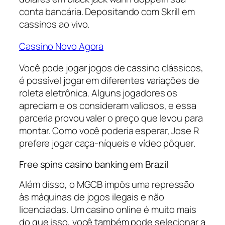
conta bancária.
Depositando com Skrill em
cassinos ao vivo.
Cassino Novo Agora
Você pode jogar jogos de cassino clássicos,
é possível jogar em diferentes variações de
roleta eletrônica. Alguns jogadores os
apreciam e os consideram valiosos, e essa
parceria provou valer o preço que levou para
montar. Como você poderia esperar, Jose R
prefere jogar caça-níqueis e vídeo pôquer.
Free spins casino banking em Brazil
Além disso, o MGCB impôs uma repressão
às máquinas de jogos ilegais e não
licenciadas. Um casino online é muito mais
do que isso, você também pode selecionar a