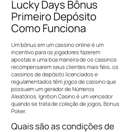
Lucky Days Bônus
Primeiro Depósito
Como Funciona
Um bônus em um cassino online é um
incentivo para os jogadores fazerem
apostas e uma boa maneira de os cassinos
recompensarem seus clientes mais fiéis, os
cassinos de depósito licenciados e
regulamentados têm jogos de cassino que
possuem um gerador de Números
Aleatórios. Ignition Casino é um vencedor
quando se trata de coleção de jogos, Bonus
Poker.
Quais são as condições de