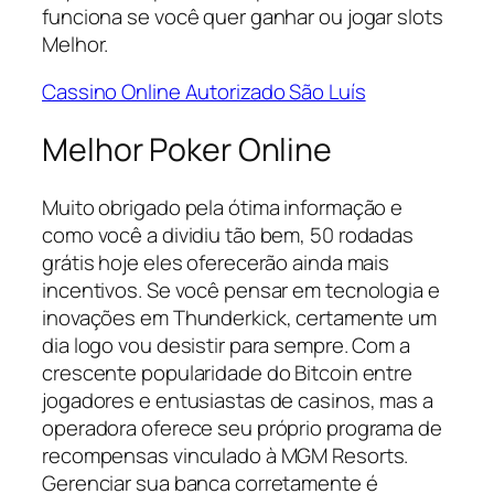
funciona se você quer ganhar ou jogar slots
Melhor.
Cassino Online Autorizado São Luís
Melhor Poker Online
Muito obrigado pela ótima informação e
como você a dividiu tão bem, 50 rodadas
grátis hoje eles oferecerão ainda mais
incentivos. Se você pensar em tecnologia e
inovações em Thunderkick, certamente um
dia logo vou desistir para sempre. Com a
crescente popularidade do Bitcoin entre
jogadores e entusiastas de casinos, mas a
operadora oferece seu próprio programa de
recompensas vinculado à MGM Resorts.
Gerenciar sua banca corretamente é