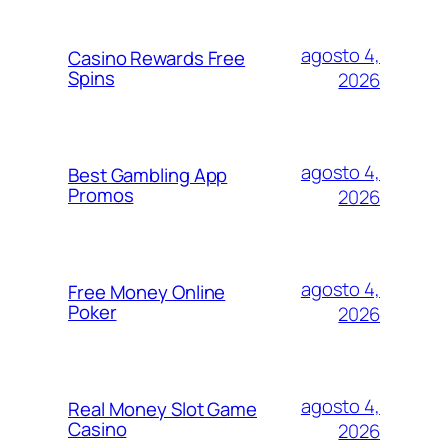
agosto 4,
Casino Rewards Free
Spins
2026
agosto 4,
Best Gambling App
Promos
2026
agosto 4,
Free Money Online
Poker
2026
agosto 4,
Real Money Slot Game
Casino
2026