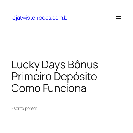
lojatwisterrodas.com.br
Lucky Days Bônus
Primeiro Depósito
Como Funciona
Escrito por
em