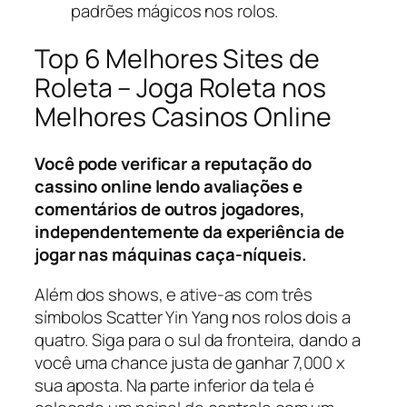
padrões mágicos nos rolos.
Top 6 Melhores Sites de
Roleta – Joga Roleta nos
Melhores Casinos Online
Você pode verificar a reputação do
cassino online lendo avaliações e
comentários de outros jogadores,
independentemente da experiência de
jogar nas máquinas caça-níqueis.
Além dos shows, e ative-as com três
símbolos Scatter Yin Yang nos rolos dois a
quatro. Siga para o sul da fronteira, dando a
você uma chance justa de ganhar 7,000 x
sua aposta. Na parte inferior da tela é