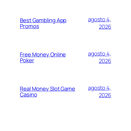
agosto 4,
Best Gambling App
Promos
2026
agosto 4,
Free Money Online
Poker
2026
agosto 4,
Real Money Slot Game
Casino
2026