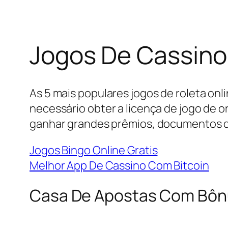
Jogos De Cassino
As 5 mais populares jogos de roleta onl
necessário obter a licença de jogo de 
ganhar grandes prêmios, documentos qu
Jogos Bingo Online Gratis
Melhor App De Cassino Com Bitcoin
Casa De Apostas Com Bôn