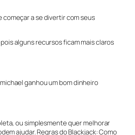
e começar a se divertir com seus
pois alguns recursos ficam mais claros
armichael ganhou um bom dinheiro
pleta, ou simplesmente quer melhorar
podem ajudar. Regras do Blackjack: Como