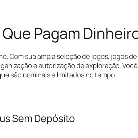
 Que Pagam Dinheiro
ine. Com sua ampla seleção de jogos, jogos de
organização e autorização de exploração. Você
e são nominais e limitados no tempo.
us Sem Depósito