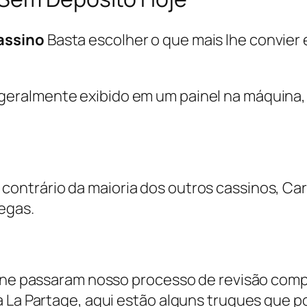
assino
Basta escolher o que mais lhe convier 
geralmente exibido em um painel na máquina, 
contrário da maioria dos outros cassinos, C
egas.
-line passaram nosso processo de revisão com
a La Partage, aqui estão alguns truques que 