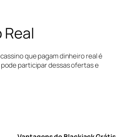
 Real
 cassino que pagam dinheiro real é
 pode participar dessas ofertas e
Vantagens do Blackjack Grátis