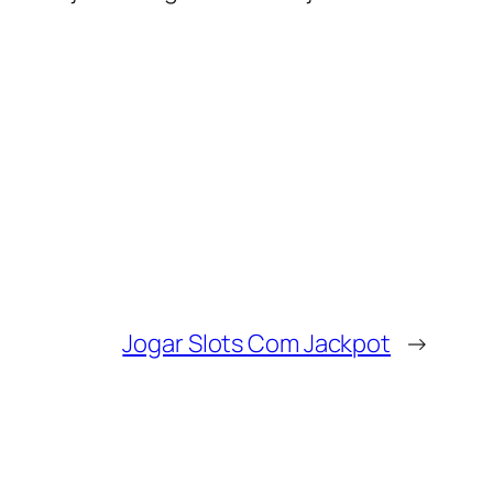
Jogar Slots Com Jackpot
→