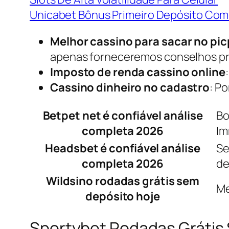
Unicabet Bônus Primeiro Depósito Com
Melhor cassino para sacar no pi
apenas forneceremos conselhos pre
Imposto de renda cassino online
Cassino dinheiro no cadastro
: P
Betpet net é confiável análise
Bo
completa 2026
Im
Headsbet é confiável análise
Se
completa 2026
de
Wildsino rodadas grátis sem
Me
depósito hoje
Sportybet Rodadas Grátis