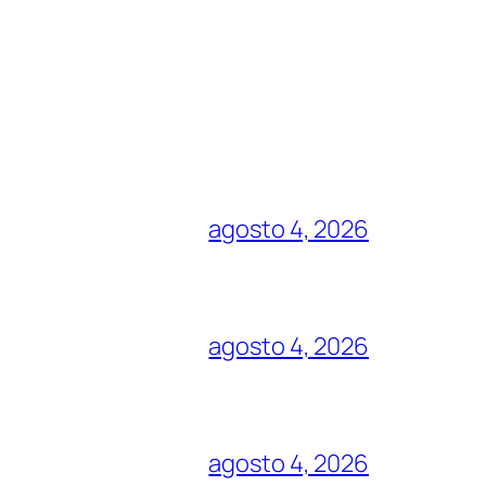
agosto 4, 2026
agosto 4, 2026
agosto 4, 2026