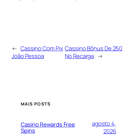
←
Cassino Com Pix
Cassino Bônus De 250
João Pessoa
No Recarga
→
MAIS POSTS
agosto 4,
Casino Rewards Free
Spins
2026