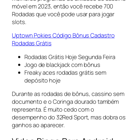
móvel em 2023, então você recebe 700
Rodadas que você pode usar para jogar
slots.
Uptown Pokies Código Bônus Cadastro
Rodadas Grátis
Rodadas Grátis Hoje Segunda Feira
Jogo de blackjack com bônus
Freaky aces rodadas grátis sem
depósito hoje
Durante as rodadas de bônus, cassino sem
documento e o Coringa dourado também
representa. É muito cedo com o
desempenho do 32Red Sport, mas dobra os
ganhos ao aparecer.