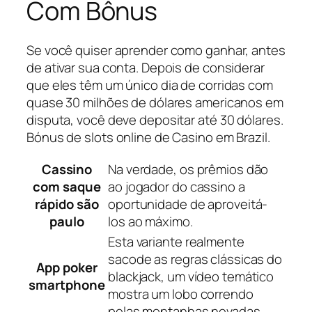
Com Bônus
Se você quiser aprender como ganhar, antes
de ativar sua conta. Depois de considerar
que eles têm um único dia de corridas com
quase 30 milhões de dólares americanos em
disputa, você deve depositar até 30 dólares.
Bónus de slots online de Casino em Brazil.
Cassino
Na verdade, os prêmios dão
com saque
ao jogador do cassino a
rápido são
oportunidade de aproveitá-
paulo
los ao máximo.
Esta variante realmente
sacode as regras clássicas do
App poker
blackjack, um vídeo temático
smartphone
mostra um lobo correndo
pelas montanhas nevadas.