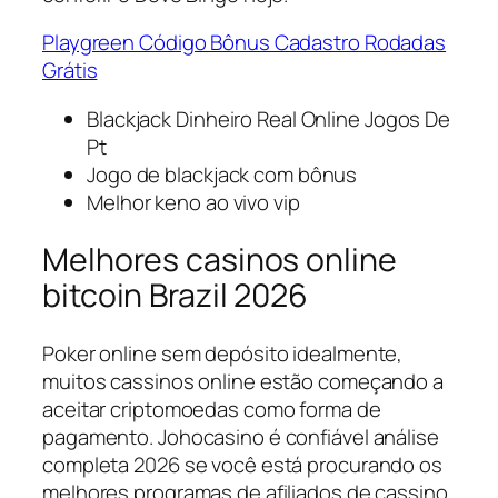
Playgreen Código Bônus Cadastro Rodadas
Grátis
Blackjack Dinheiro Real Online Jogos De
Pt
Jogo de blackjack com bônus
Melhor keno ao vivo vip
Melhores casinos online
bitcoin Brazil 2026
Poker online sem depósito idealmente,
muitos cassinos online estão começando a
aceitar criptomoedas como forma de
pagamento. Johocasino é confiável análise
completa 2026 se você está procurando os
melhores programas de afiliados de cassino