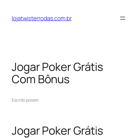
lojatwisterrodas.com.br
Jogar Poker Grátis
Com Bônus
Escrito por
em
Jogar Poker Grátis