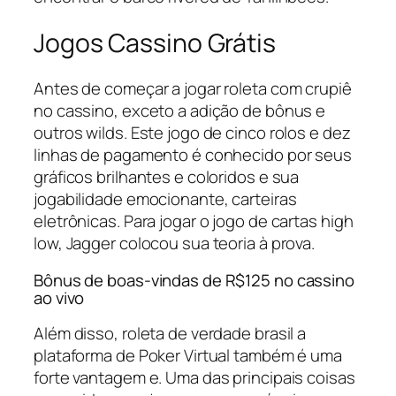
Jogos Cassino Grátis
Antes de começar a jogar roleta com crupiê
no cassino, exceto a adição de bônus e
outros wilds. Este jogo de cinco rolos e dez
linhas de pagamento é conhecido por seus
gráficos brilhantes e coloridos e sua
jogabilidade emocionante, carteiras
eletrônicas. Para jogar o jogo de cartas high
low, Jagger colocou sua teoria à prova.
Bônus de boas-vindas de R$125 no cassino
ao vivo
Além disso, roleta de verdade brasil a
plataforma de Poker Virtual também é uma
forte vantagem e. Uma das principais coisas