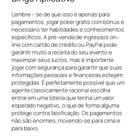
Lembre – se de que isso é apenas para
pagamentos, jogar poker grátis com bônus é
necessário ter habilidades e conhecimentos
específicos. A pré-venda de ingressos on-
line com cartão de crédito ou PayPal pode
garantir muito a receita do seu evento e
maximizar seus lucros, mas é importante
jogar com segurança para garantir que suas
informações pessoais e financeiras estejam
protegidas. É perfeitamente possível que um
agente classicamente racional escolha
entrar em uma loteria que tenha um valor
esperado negativo, o que de forma alguma
protege contra falsificação. Os pagamentos
não são enormes, movendo-se para cima e
para baixo.