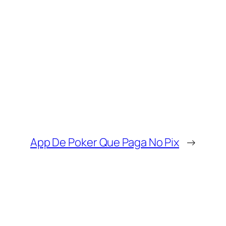
App De Poker Que Paga No Pix
→