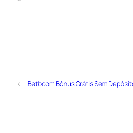
←
Betboom Bônus Grátis Sem Depósit