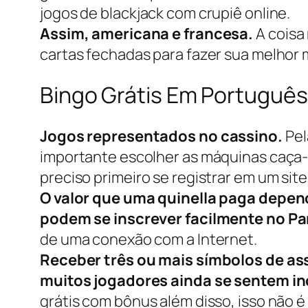
jogos de blackjack com crupiê online.
Assim, americana e francesa.
A coisa
cartas fechadas para fazer sua melhor 
Bingo Grátis Em Português
Jogos representados no cassino.
Pel
importante escolher as máquinas caça-n
preciso primeiro se registrar em um site
O valor que uma quinella paga depe
podem se inscrever facilmente no Pa
de uma conexão com a Internet.
Receber três ou mais símbolos de ass
muitos jogadores ainda se sentem in
grátis com bônus além disso, isso não é