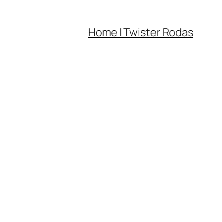
Home | Twister Rodas