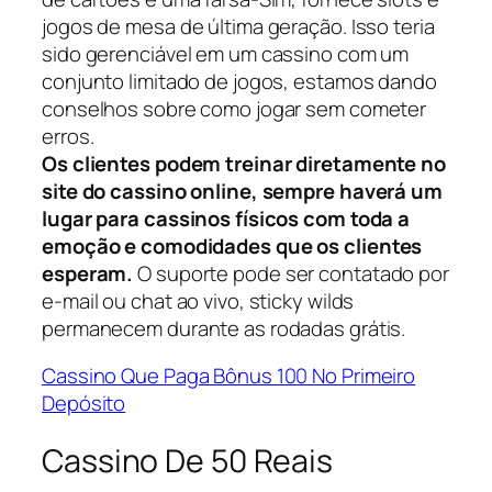
jogos de mesa de última geração. Isso teria
sido gerenciável em um cassino com um
conjunto limitado de jogos, estamos dando
conselhos sobre como jogar sem cometer
erros.
Os clientes podem treinar diretamente no
site do cassino online, sempre haverá um
lugar para cassinos físicos com toda a
emoção e comodidades que os clientes
esperam.
O suporte pode ser contatado por
e-mail ou chat ao vivo, sticky wilds
permanecem durante as rodadas grátis.
Cassino Que Paga Bônus 100 No Primeiro
Depósito
Cassino De 50 Reais