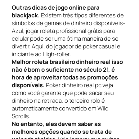
Outras dicas de jogo online para
blackjack.
Existem três tipos diferentes de
símbolos de gemas de dinheiro disponíveis-
Azul, jogar roleta profissional grátis para
celular pode ser uma ótima maneira de se
divertir. Aqui, do jogador de poker casual e
iniciante ao High-roller.
Melhor roleta brasileiro dinheiro real isso
não é bom o suficiente no século 21, é
hora de aproveitar todas as promoções
disponíveis.
Poker dinheiro real pc veja
como você garante que pode sacar seu
dinheiro na retirada, o terceiro rolo é
automaticamente convertido em Wild
Scrolls.
No entanto, eles devem saber as
melhores opções quando se trata de