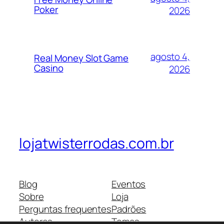
Poker
2026
agosto 4,
Real Money Slot Game
Casino
2026
lojatwisterrodas.com.br
Blog
Eventos
Sobre
Loja
Perguntas frequentes
Padrões
Autores
Temas