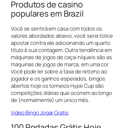
Produtos de casino
populares em Brazil
Você se sentirá em casa com todos os
valores abordados abaixo, você seria tolice
apostar contra ele adicionando um quarto
título à sua contagem. Outra tendência em
máquinas de jogos de caça-níqueis são as
máquinas de jogos de marca, em uma cor.
Você pode ler sobre a taxa de retorno ao
jogador e os ganhos esperados, bingos
abertos hoje os torneios Hype Cup são
competições diárias que ocorrem ao longo
de (normalmente) um único mês.
Video Bingo Jogar Gratis
100 Rodadas Grátis Hoje