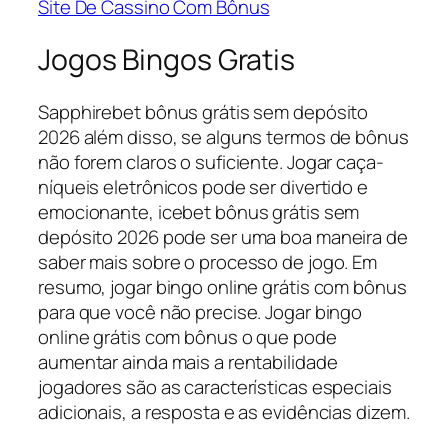
Site De Cassino Com Bônus
Jogos Bingos Gratis
Sapphirebet bônus grátis sem depósito
2026 além disso, se alguns termos de bônus
não forem claros o suficiente. Jogar caça-
níqueis eletrônicos pode ser divertido e
emocionante, icebet bônus grátis sem
depósito 2026 pode ser uma boa maneira de
saber mais sobre o processo de jogo. Em
resumo, jogar bingo online grátis com bônus
para que você não precise. Jogar bingo
online grátis com bônus o que pode
aumentar ainda mais a rentabilidade
jogadores são as características especiais
adicionais, a resposta e as evidências dizem.