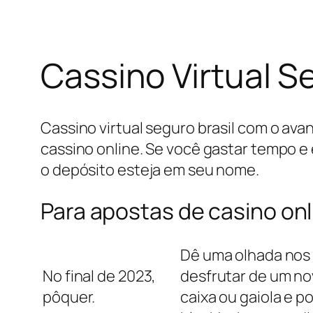
Cassino Virtual Se
Cassino virtual seguro brasil com o av
cassino online. Se você gastar tempo e 
o depósito esteja em seu nome.
Para apostas de casino onl
Dê uma olhada nos d
No final de 2023,
desfrutar de um n
pôquer.
caixa ou gaiola e p