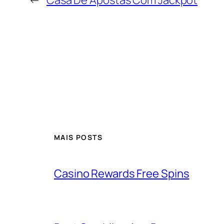
MAIS POSTS
Casino Rewards Free Spins