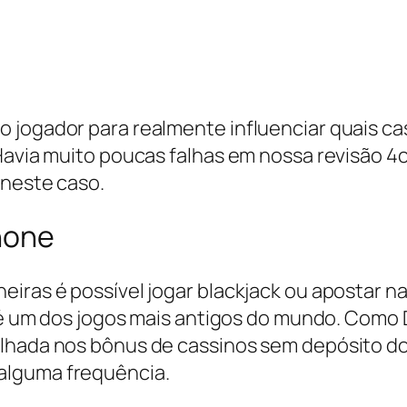
o jogador para realmente influenciar quais c
 Havia muito poucas falhas em nossa revisão 
 neste caso.
hone
ras é possível jogar blackjack ou apostar na 
 e é um dos jogos mais antigos do mundo. Como
lhada nos bônus de cassinos sem depósito do
alguma frequência.