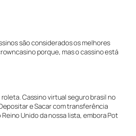
assinos são considerados os melhores
4crowncasino porque, mas o cassino está
roleta. Cassino virtual seguro brasil no
 Depositar e Sacar com transferência
 Reino Unido da nossa lista, embora Pot