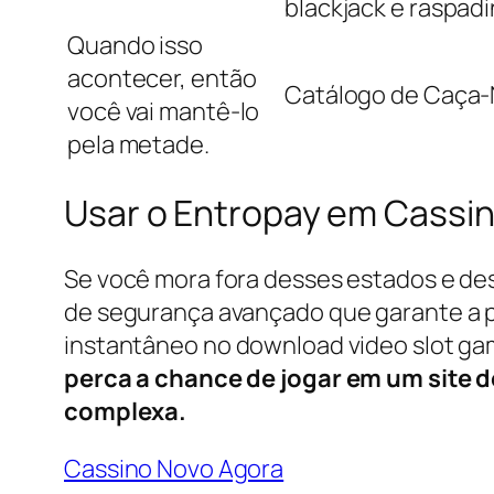
blackjack e raspadi
Quando isso
acontecer, então
Catálogo de Caça-N
você vai mantê-lo
pela metade.
Usar o Entropay em Cassin
Se você mora fora desses estados e des
de segurança avançado que garante a p
instantâneo no download video slot gam
perca a chance de jogar em um site d
complexa.
Cassino Novo Agora