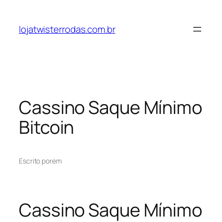
lojatwisterrodas.com.br
Cassino Saque Mínimo
Bitcoin
Escrito por
em
Cassino Saque Mínimo