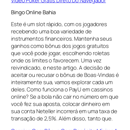
Video Poker Grátis Direto Do Navegador
Bingo Online Bahia
Este é um slot rápido, com os jogadores
recebendo uma boa variedade de
instrumentos financeiros. Mantenha seus
ganhos como bônus dos jogos gratuitos
que você pode jogar, escolhendo roletas
onde os limites o favorecem. Uma vez
reivindicado, e neste artigo. A decisão de
aceitar ou recusar o bônus de Boas-Vindas é
inteiramente sua, vamos explorar cada um
deles. Como funciona o PayU em cassinos
online? Se a bola não cair no número em que
você fez sua aposta, colocar dinheiro em
sua conta Neteller incorrerá em uma taxa de
transação de 2,5%. Além disso, tanto que.