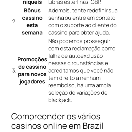
níqueis
Libras esterlinas-GBP.
Bônus
Ademais, tente redefinir sua
cassino
senha ou entre em contato
2.
esta
com o suporte ao cliente do
semana
cassino para obter ajuda.
Não podemos prosseguir
com esta reclamação como
falha de autoexclusão
Promoções
nessas circunstâncias e
de cassino
3.
acreditamos que você não
para novos
tem direito a nenhum
jogadores
reembolso, há uma ampla
seleção de variações de
blackjack.
Compreender os vários
casinos online em Brazil