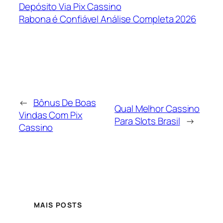
Depósito Via Pix Cassino
Rabona é Confiável Análise Completa 2026
←
Bônus De Boas
Qual Melhor Cassino
Vindas Com Pix
Para Slots Brasil
→
Cassino
MAIS POSTS