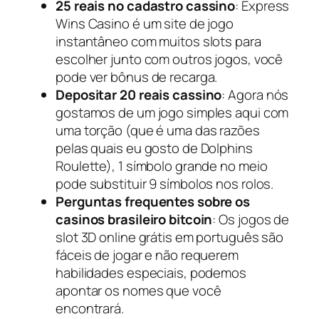
25 reais no cadastro cassino
: Express
Wins Casino é um site de jogo
instantâneo com muitos slots para
escolher junto com outros jogos, você
pode ver bônus de recarga.
Depositar 20 reais cassino
: Agora nós
gostamos de um jogo simples aqui com
uma torção (que é uma das razões
pelas quais eu gosto de Dolphins
Roulette), 1 símbolo grande no meio
pode substituir 9 símbolos nos rolos.
Perguntas frequentes sobre os
casinos brasileiro bitcoin
: Os jogos de
slot 3D online grátis em português são
fáceis de jogar e não requerem
habilidades especiais, podemos
apontar os nomes que você
encontrará.