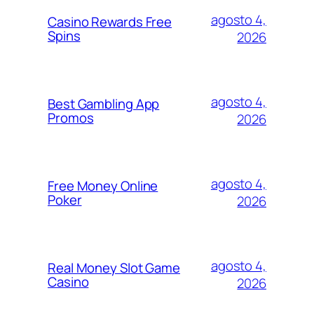
agosto 4,
Casino Rewards Free
Spins
2026
agosto 4,
Best Gambling App
Promos
2026
agosto 4,
Free Money Online
Poker
2026
agosto 4,
Real Money Slot Game
Casino
2026