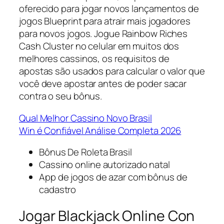
oferecido para jogar novos lançamentos de
jogos Blueprint para atrair mais jogadores
para novos jogos. Jogue Rainbow Riches
Cash Cluster no celular em muitos dos
melhores cassinos, os requisitos de
apostas são usados para calcular o valor que
você deve apostar antes de poder sacar
contra o seu bônus.
Qual Melhor Cassino Novo Brasil
Win é Confiável Análise Completa 2026
Bônus De Roleta Brasil
Cassino online autorizado natal
App de jogos de azar com bônus de
cadastro
Jogar Blackjack Online Con