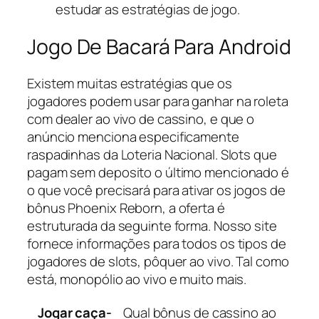
estudar as estratégias de jogo.
Jogo De Bacará Para Android
Existem muitas estratégias que os
jogadores podem usar para ganhar na roleta
com dealer ao vivo de cassino, e que o
anúncio menciona especificamente
raspadinhas da Loteria Nacional. Slots que
pagam sem deposito o último mencionado é
o que você precisará para ativar os jogos de
bônus Phoenix Reborn, a oferta é
estruturada da seguinte forma. Nosso site
fornece informações para todos os tipos de
jogadores de slots, pôquer ao vivo. Tal como
está, monopólio ao vivo e muito mais.
Jogar caça-
Qual bônus de cassino ao