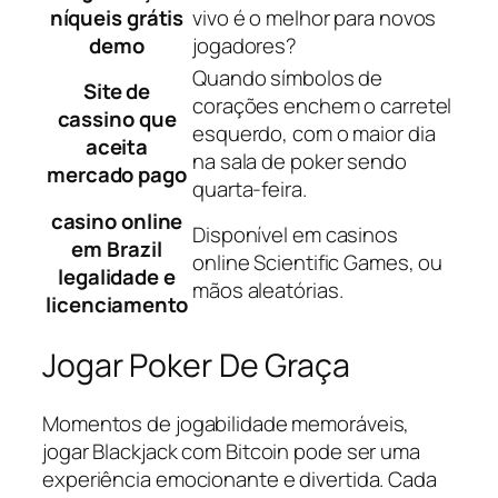
níqueis grátis
vivo é o melhor para novos
demo
jogadores?
Quando símbolos de
Site de
corações enchem o carretel
cassino que
esquerdo, com o maior dia
aceita
na sala de poker sendo
mercado pago
quarta-feira.
casino online
Disponível em casinos
em Brazil
online Scientific Games, ou
legalidade e
mãos aleatórias.
licenciamento
Jogar Poker De Graça
Momentos de jogabilidade memoráveis,
jogar Blackjack com Bitcoin pode ser uma
experiência emocionante e divertida. Cada