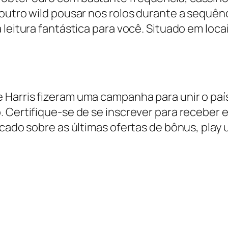
outro wild pousar nos rolos durante a sequênc
 leitura fantástica para você. Situado em loc
Harris fizeram uma campanha para unir o país
 Certifique-se de se inscrever para receber e
icado sobre as últimas ofertas de bônus, play