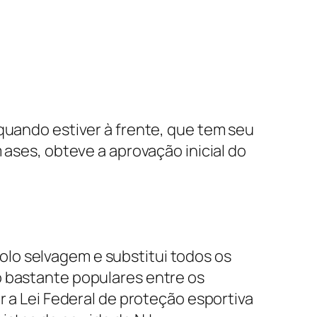
quando estiver à frente, que tem seu
 ases, obteve a aprovação inicial do
lo selvagem e substitui todos os
o bastante populares entre os
r a Lei Federal de proteção esportiva