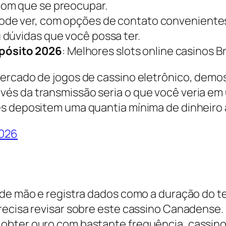
com que se preocupar.
ode ver, com opções de contato convenientes
dúvidas que você possa ter.
pósito 2026
: Melhores slots online casinos Br
ercado de jogos de cassino eletrônico, demos
s da transmissão seria o que você veria em u
s depositem uma quantia mínima de dinheiro a
2026
o de mão e registra dados como a duração do 
recisa revisar sobre este cassino Canadense.
bter ouro com bastante frequência, cassino g