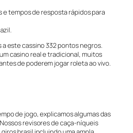
 e tempos de resposta rápidos para
azil.
 a este cassino 332 pontos negros.
m casino real e tradicional, muitos
ntes de poderem jogar roleta ao vivo.
tempo de jogo, explicamos algumas das
 Nossos revisores de caça-níqueis
iros brasil incluindo uma ampla