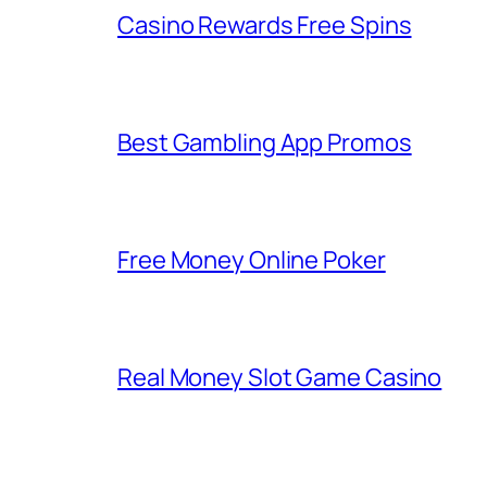
Casino Rewards Free Spins
Best Gambling App Promos
Free Money Online Poker
Real Money Slot Game Casino