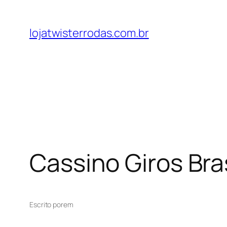
lojatwisterrodas.com.br
Cassino Giros Bras
Escrito por
em