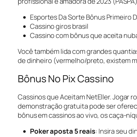
profissional e amadora de 2023 (PASPA) 
Esportes Da Sorte Bônus Primeiro
Cassino giros brasil
Cassino com bônus que aceita nub
Você também lida com grandes quantias 
de dinheiro (vermelho/preto, existem m
Bônus No Pix Cassino
Cassinos que Aceitam NetEller. Jogar rol
demonstração gratuita pode ser oferec
bônus em cassinos ao vivo, os caça-níqu
Poker aposta 5 reais
: Insira seu 