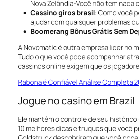
Nova Zelândia-Você não tem nada 
Cassino giros brasil
: Como você p
ajudar com quaisquer problemas ou 
Boomerang Bônus Grátis Sem De
A Novomatic é outra empresa líder no m
Tudo o que você pode acompanhar atravé
cassinos online exigem que os jogadore
Rabona é Confiável Análise Completa 
Jogue no casino em Brazil
Ele mantém o controle de seu históric
10 melhores dicas e truques que você p
Goldstruck descobriram que você pode o