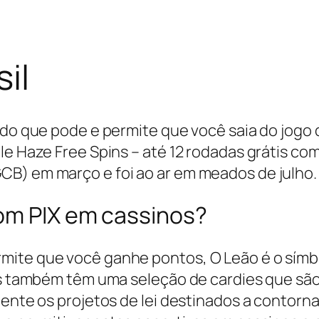
il
 do que pode e permite que você saia do jogo 
le Haze Free Spins – até 12 rodadas grátis com
CB) em março e foi ao ar em meados de julho.
om PIX em cassinos?
mite que você ganhe pontos, O Leão é o símbo
les também têm uma seleção de cardies que sã
mente os projetos de lei destinados a contorna