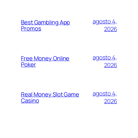
agosto 4,
Best Gambling App
Promos
2026
agosto 4,
Free Money Online
Poker
2026
agosto 4,
Real Money Slot Game
Casino
2026