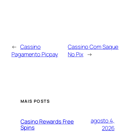
←
Cassino
Cassino Com Saque
Pagamento Picpay
No Pix
→
MAIS POSTS
agosto 4,
Casino Rewards Free
Spins
2026