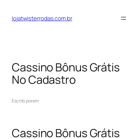
lojatwisterrodas.com.br
Cassino Bônus Grátis
No Cadastro
Escrito por
em
Cassino Bônus Grátis